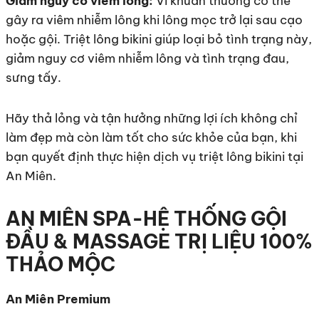
Giảm nguy cơ viêm lông:
Vi khuẩn thường có thể
gây ra viêm nhiễm lông khi lông mọc trở lại sau cạo
hoặc gội. Triệt lông bikini giúp loại bỏ tình trạng này,
giảm nguy cơ viêm nhiễm lông và tình trạng đau,
sưng tấy.
Hãy thả lỏng và tận hưởng những lợi ích không chỉ
làm đẹp mà còn làm tốt cho sức khỏe của bạn, khi
bạn quyết định thực hiện dịch vụ triệt lông bikini tại
An Miên.
AN MIÊN SPA-HỆ THỐNG GỘI
ĐẦU & MASSAGE TRỊ LIỆU 100%
THẢO MỘC
An Miên Premium