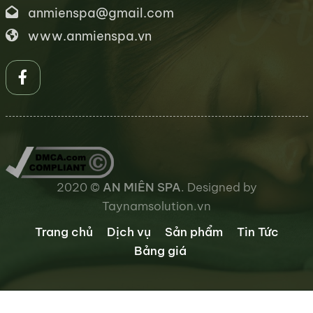
anmienspa@gmail.com
www.anmienspa.vn
2020 ©
AN MIÊN SPA
. Designed by
Taynamsolution.vn
Trang chủ
Dịch vụ
Sản phẩm
Tin Tức
Bảng giá