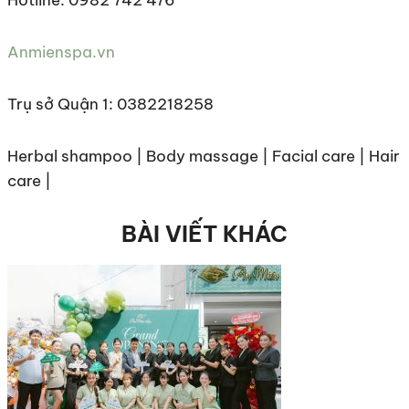
Hotline: 0982 742 476
Anmienspa.vn
Trụ sở Quận 1: 0382218258
Herbal shampoo | Body massage | Facial care | Hair
care |
BÀI VIẾT KHÁC