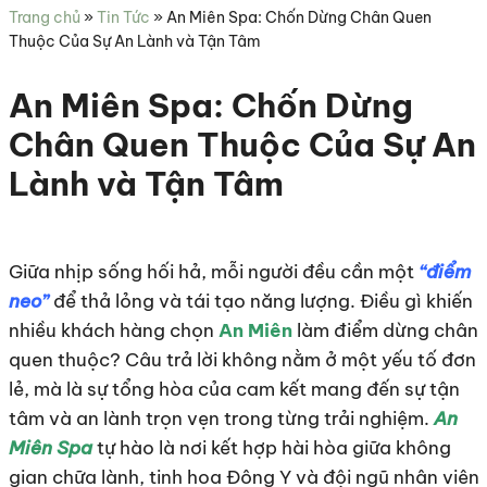
sức
Trang chủ
»
Tin Tức
»
An Miên Spa: Chốn Dừng Chân Quen
khỏe
Thuộc Của Sự An Lành và Tận Tâm
An Miên Spa: Chốn Dừng
Chân Quen Thuộc Của Sự An
Lành và Tận Tâm
Giữa nhịp sống hối hả, mỗi người đều cần một
“điểm
neo”
để thả lỏng và tái tạo năng lượng. Điều gì khiến
nhiều khách hàng chọn
An Miên
làm điểm dừng chân
quen thuộc? Câu trả lời không nằm ở một yếu tố đơn
lẻ, mà là sự tổng hòa của cam kết mang đến sự tận
tâm và an lành trọn vẹn trong từng trải nghiệm.
An
Miên Spa
tự hào là nơi kết hợp hài hòa giữa không
gian chữa lành, tinh hoa Đông Y và đội ngũ nhân viên