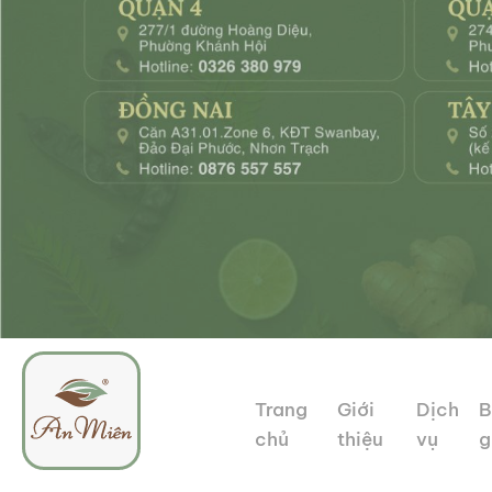
Trang
Giới
Dịch
B
chủ
thiệu
vụ
g
An
Tổ