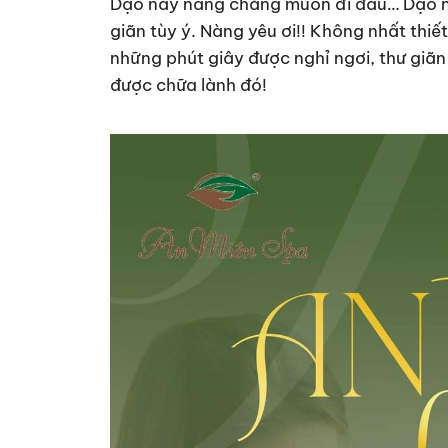
Dạo này nàng chẳng muốn đi đâu… Dạo nà
giãn tùy ý. Nàng yêu ơi!! Không nhất thiế
những phút giây được nghỉ ngơi, thư giãn
được chữa lành đó!