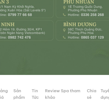
ảng
Sản
Tin
Review Spa tham
Chia
Tuy
iá
phẩm
Tức
khảo
sẻ
dụn