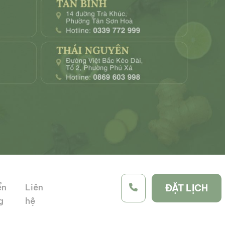
ển
Liên
ĐẶT LỊCH
g
hệ