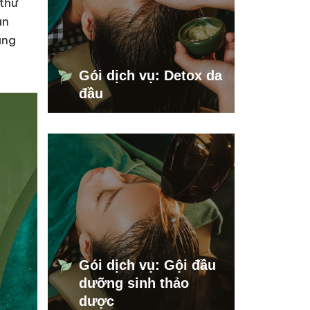
thư
ân
àng
Gói dịch vụ: Detox da
đầu
Gói dịch vụ: Gội đầu
dưỡng sinh thảo
dược