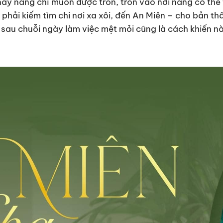
y nàng chỉ muốn được trốn, trốn vào nơi nàng có thể 
t phải kiếm tìm chi nơi xa xôi, đến An Miên – cho bản th
 sau chuỗi ngày làm việc mệt mỏi cũng là cách khiến n