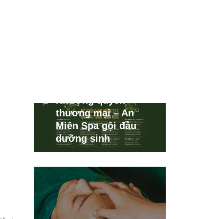
Nhượng quyền
thương mại – An
Miên Spa gội đầu
dưỡng sinh