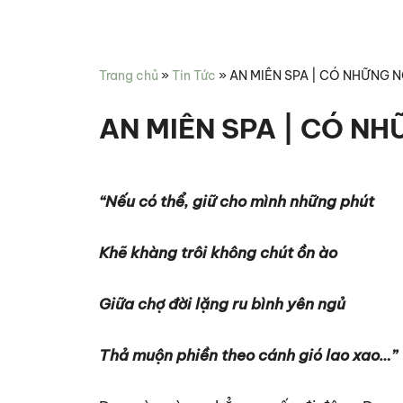
Miên
hợp
Spa
chăm
sóc
Trang chủ
»
Tin Tức
»
AN MIÊN SPA | CÓ NHỮNG N
sức
khỏe
AN MIÊN SPA | CÓ NH
“Nếu có thể, giữ cho mình những phút
Khẽ khàng trôi không chút ồn ào
Giữa chợ đời lặng ru bình yên ngủ
Thả muộn phiền theo cánh gió lao xao…”