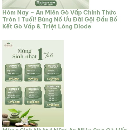
Hôm Nay – An Miên Gò Vấp Chính Thức
Tròn 1 Tuổi! Bùng Nổ Ưu Đãi Gội Đầu Bồ
Kết Gò Vấp & Triệt Lông Diode