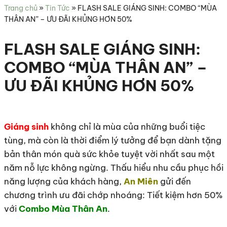
sức
Trang chủ
»
Tin Tức
»
FLASH SALE GIÁNG SINH: COMBO “MÙA
khỏe
THÂN AN” – ƯU ĐÃI KHỦNG HƠN 50%
FLASH SALE GIÁNG SINH:
COMBO “MÙA THÂN AN” –
ƯU ĐÃI KHỦNG HƠN 50%
Giáng sinh
không chỉ là mùa của những buổi tiệc
tùng, mà còn là thời điểm lý tưởng để bạn dành tặng
bản thân món quà sức khỏe tuyệt vời nhất sau một
năm nỗ lực không ngừng. Thấu hiểu nhu cầu phục hồi
năng lượng của khách hàng,
An Miên
gửi đến
chương trình ưu đãi chớp nhoáng: Tiết kiệm hơn 50%
với
Combo Mùa Thân An
.