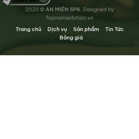
2020 ©
AN MIÊN SPA
. Designed by
Taynamsolution.vn
Trang chủ
Dịch vụ
Sản phẩm
Tin Tức
Bảng giá