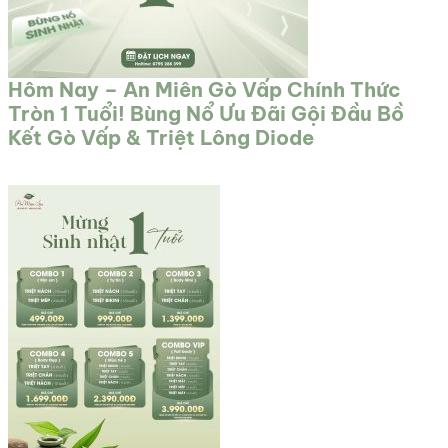
Hôm Nay – An Miên Gò Vấp Chính Thức
Tròn 1 Tuổi! Bùng Nổ Ưu Đãi Gội Đầu Bồ
Kết Gò Vấp & Triệt Lông Diode