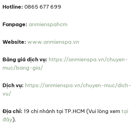
Hotline:
0865 677 699
Fanpage:
anmienspahcm
Website:
www.anmienspa.vn
Bảng giá dịch vụ:
https://anmienspa.vn/chuyen-
muc/bang-gia/
Dịch vụ:
https://anmienspa.vn/chuyen-muc/dich-
vu/
Địa chỉ:
19 chi nhánh tại TP.HCM (Vui lòng xem
tại
đây
).