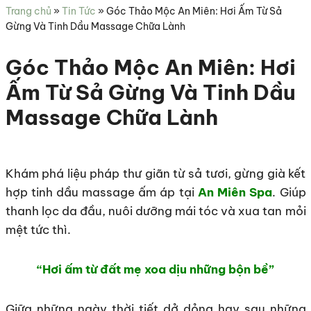
sức
Trang chủ
»
Tin Tức
»
Góc Thảo Mộc An Miên: Hơi Ấm Từ Sả
khỏe
Gừng Và Tinh Dầu Massage Chữa Lành
Góc Thảo Mộc An Miên: Hơi
Ấm Từ Sả Gừng Và Tinh Dầu
Massage Chữa Lành
Khám phá liệu pháp thư giãn từ sả tươi, gừng già kết
hợp tinh dầu massage ấm áp tại
An Miên Spa
. Giúp
thanh lọc da đầu, nuôi dưỡng mái tóc và xua tan mỏi
mệt tức thì.
“Hơi ấm từ đất mẹ xoa dịu những bộn bề”
Giữa những ngày thời tiết dở dỏng hay sau những