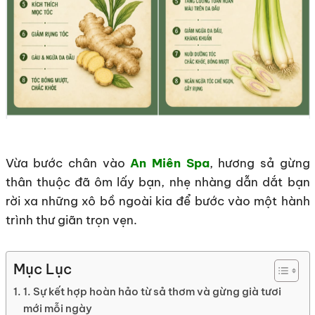
Vừa bước chân vào
An Miên Spa
, hương sả gừng
thân thuộc đã ôm lấy bạn, nhẹ nhàng dẫn dắt bạn
rời xa những xô bồ ngoài kia để bước vào một hành
trình thư giãn trọn vẹn.
Mục Lục
1. Sự kết hợp hoàn hảo từ sả thơm và gừng già tươi
mới mỗi ngày