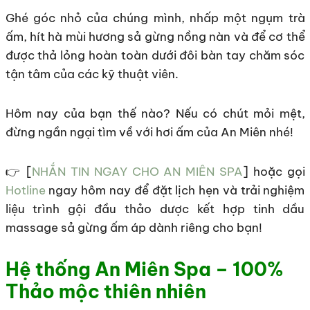
Ghé góc nhỏ của chúng mình, nhấp một ngụm trà
ấm, hít hà mùi hương sả gừng nồng nàn và để cơ thể
được thả lỏng hoàn toàn dưới đôi bàn tay chăm sóc
tận tâm của các kỹ thuật viên.
Hôm nay của bạn thế nào? Nếu có chút mỏi mệt,
đừng ngần ngại tìm về với hơi ấm của An Miên nhé!
👉 [
NHẮN TIN NGAY CHO AN MIÊN SPA
] hoặc gọi
Hotline
ngay hôm nay để đặt lịch hẹn và trải nghiệm
liệu trình gội đầu thảo dược kết hợp tinh dầu
massage sả gừng ấm áp dành riêng cho bạn!
Hệ thống An Miên Spa – 100%
Thảo mộc thiên nhiên