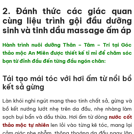
2. Đánh thức các giác quan
cùng liệu trình gội đầu dưỡng
sinh và tinh dầu massage ấm áp
Hành trình nuôi dưỡng Thân – Tâm – Trí tại Góc
thảo mộc An Miên được thiết kế tỉ mỉ để chăm sóc
bạn từ đỉnh đầu đến từng đầu ngón chân:
Tái tạo mái tóc với hơi ấm từ nồi bồ
kết sả gừng
Làn khói nghi ngút mang theo tinh chất sả, gừng và
bồ kết nướng lướt nhẹ trên da đầu, nhẹ nhàng làm
sạch bụi bẩn và dầu thừa. Hơi ấm từ dòng
nước cốt
thảo mộc tự nhiên
len lỏi vào từng kẽ tóc, mang lại
cảm giác nhẹ nhẫm, thông thoáng da đầu ngay lập