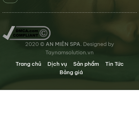
2020 ©
AN MIÊN SPA
. Designed by
Taynamsolution.vn
Trang chủ
Dịch vụ
Sản phẩm
Tin Tức
Bảng giá