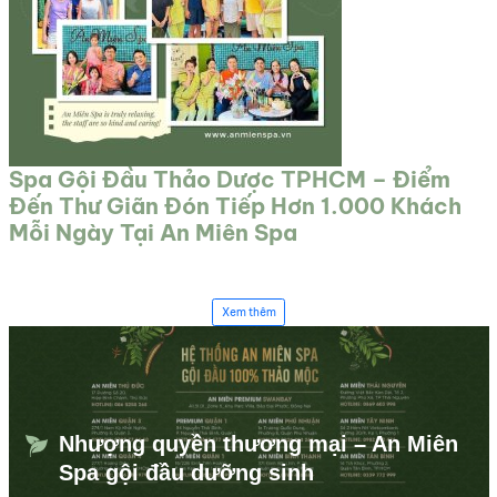
Spa Gội Đầu Thảo Dược TPHCM – Điểm
Đến Thư Giãn Đón Tiếp Hơn 1.000 Khách
Mỗi Ngày Tại An Miên Spa
Xem thêm
Nhượng quyền thương mại – An Miên
Spa gội đầu dưỡng sinh