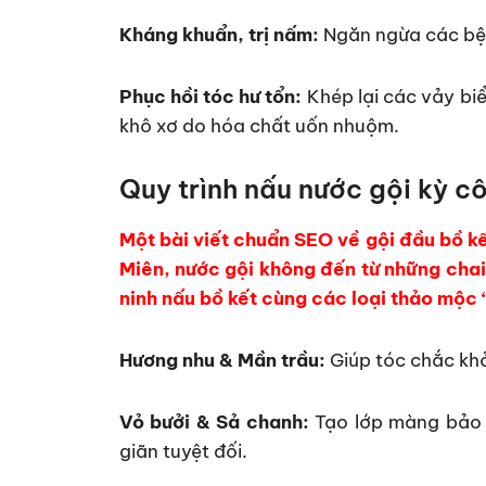
Kháng khuẩn, trị nấm:
Ngăn ngừa các bện
Phục hồi tóc hư tổn:
Khép lại các vảy biể
khô xơ do hóa chất uốn nhuộm.
Quy trình nấu nước gội kỳ c
Một bài viết chuẩn SEO về gội đầu bồ kế
Miên, nước gội không đến từ những chai 
ninh nấu bồ kết cùng các loại thảo mộc 
Hương nhu & Mần trầu:
Giúp tóc chắc khỏ
Vỏ bưởi & Sả chanh:
Tạo lớp màng bảo v
giãn tuyệt đối.