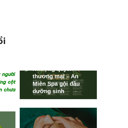
ồi
Nhượng quyền
a người
thương mại – An
ng cột
Miên Spa gội đầu
n chưa
dưỡng sinh