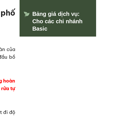
 phố
Bảng giá dịch vụ:
Cho các chi nhánh
Basic
nàn của
 đầu bồ
ng hoàn
 rửa tự
 đi độ