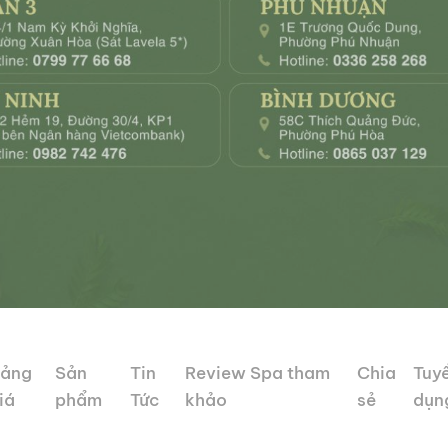
ảng
Sản
Tin
Review Spa tham
Chia
Tuy
iá
phẩm
Tức
khảo
sẻ
dụn