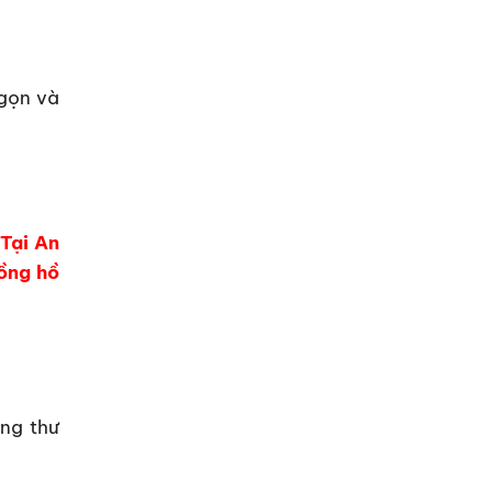
ngọn và
 Tại An
đồng hồ
ng thư