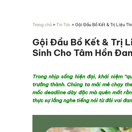
Miên
hợp
Spa
chăm
sóc
Trang chủ
»
Tin Tức
»
Gội Đầu Bồ Kết & Trị Liệu T
sức
khỏe
Gội Đầu Bồ Kết & Trị 
Sinh Cho Tâm Hồn Đan
Trong nhịp sống hiện đại, khái niệm “q
trưởng thành. Chúng ta mải mê chạy th
mốc deadline dày đặc mà quên mất rằng
thực sự lắng nghe tiếng nói từ đôi vai đa