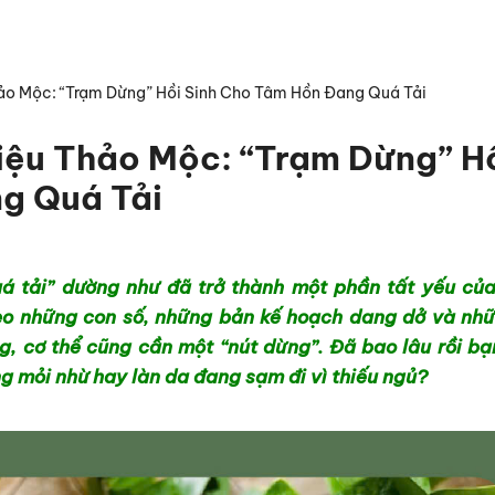
hảo Mộc: “Trạm Dừng” Hồi Sinh Cho Tâm Hồn Đang Quá Tải
Liệu Thảo Mộc: “Trạm Dừng” H
g Quá Tải
uá tải” dường như đã trở thành một phần tất yếu củ
eo những con số, những bản kế hoạch dang dở và nhữ
, cơ thể cũng cần một “nút dừng”. Đã bao lâu rồi bạ
ng mỏi nhừ hay làn da đang sạm đi vì thiếu ngủ?