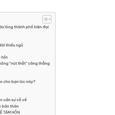
iữa lòng thành phố hiện đại
dài thiếu ngủ
m hồn
hững “nút thắt” căng thẳng
o cho bạn lúc này?
ồn cần sự vỗ về
c bản thân
VỀ TÂM HỒN