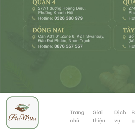
Trang
Giới
Dịch
B
chủ
thiệu
vụ
g
An
Tổ