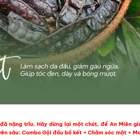
 đã nặng trĩu. Hãy dừng lại một chút, để An Miên gi
chuyên sâu: Combo Gội đầu bồ kết + Chăm sóc mặt + M