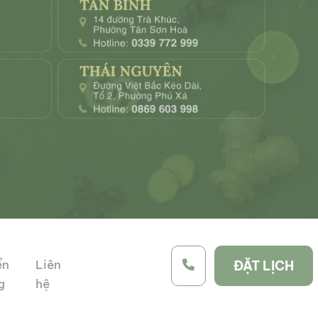
ển
Liên
ĐẶT LỊCH
g
hệ