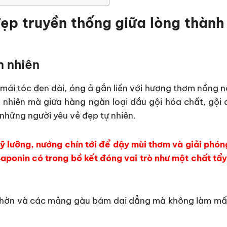
đẹp truyền thống giữa lòng thành
n nhiên
i mái tóc đen dài, óng ả gắn liền với hương thơm nồng 
 nhiên mà giữa hàng ngàn loại dầu gội hóa chất, gội
 những người yêu vẻ đẹp tự nhiên.
ỹ lưỡng, nướng chín tới để dậy mùi thơm và giải phó
Saponin có trong bồ kết đóng vai trò như một chất tẩy
nhờn và các mảng gàu bám dai dẳng mà không làm mất