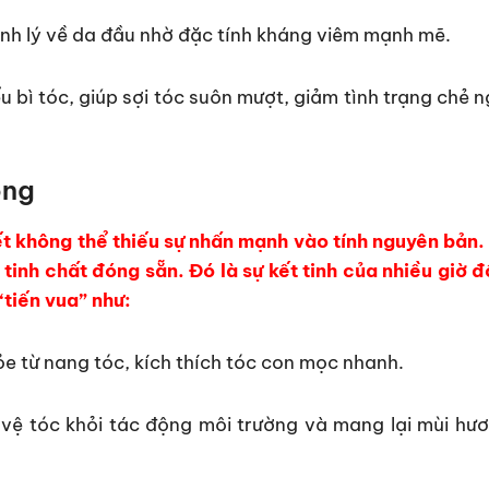
h lý về da đầu nhờ đặc tính kháng viêm mạnh mẽ.
u bì tóc, giúp sợi tóc suôn mượt, giảm tình trạng chẻ 
ông
t không thể thiếu sự nhấn mạnh vào tính nguyên bản.
tinh chất đóng sẵn. Đó là sự kết tinh của nhiều giờ 
“tiến vua” như:
e từ nang tóc, kích thích tóc con mọc nhanh.
ệ tóc khỏi tác động môi trường và mang lại mùi hươ