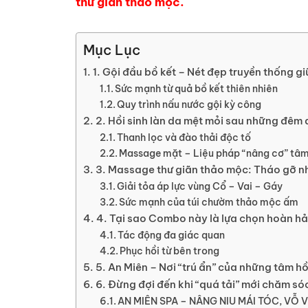
thư giãn thảo mộc.
Mục Lục
1. Gội đầu bồ kết – Nét đẹp truyền thống g
Sức mạnh từ quả bồ kết thiên nhiên
Quy trình nấu nước gội kỳ công
2. Hồi sinh làn da mệt mỏi sau những đêm 
Thanh lọc và đào thải độc tố
Massage mặt – Liệu pháp “nâng cơ” tâ
3. Massage thư giãn thảo mộc: Tháo gỡ n
Giải tỏa áp lực vùng Cổ – Vai – Gáy
Sức mạnh của túi chườm thảo mộc ấm
4. Tại sao Combo này là lựa chọn hoàn hả
Tác động đa giác quan
Phục hồi từ bên trong
5. An Miên – Nơi “trú ẩn” của những tâm h
6. Đừng đợi đến khi “quá tải” mới chăm só
AN MIÊN SPA – NÂNG NIU MÁI TÓC, VỖ 