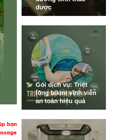
dược
Gói dịch vụ: Triệt
lông bikini vĩnh viễn
an toàn hiệu quả
úp bạn
assage