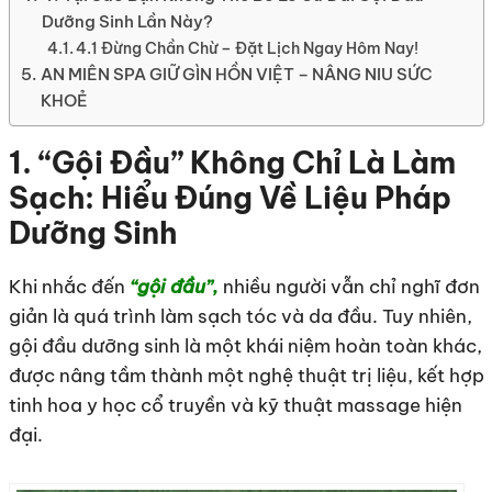
Dưỡng Sinh Lần Này?
4.1 Đừng Chần Chừ – Đặt Lịch Ngay Hôm Nay!
AN MIÊN SPA GIỮ GÌN HỒN VIỆT – NÂNG NIU SỨC
KHOẺ
1. “Gội Đầu” Không Chỉ Là Làm
Sạch: Hiểu Đúng Về Liệu Pháp
Dưỡng Sinh
Khi nhắc đến
“gội đầu”,
nhiều người vẫn chỉ nghĩ đơn
giản là quá trình làm sạch tóc và da đầu. Tuy nhiên,
gội đầu dưỡng sinh là một khái niệm hoàn toàn khác,
được nâng tầm thành một nghệ thuật trị liệu, kết hợp
tinh hoa y học cổ truyền và kỹ thuật massage hiện
đại.