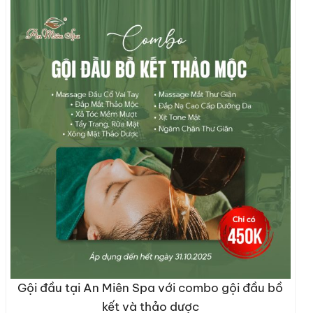
Gội đầu tại An Miên Spa với combo gội đầu bồ
kết và thảo dược