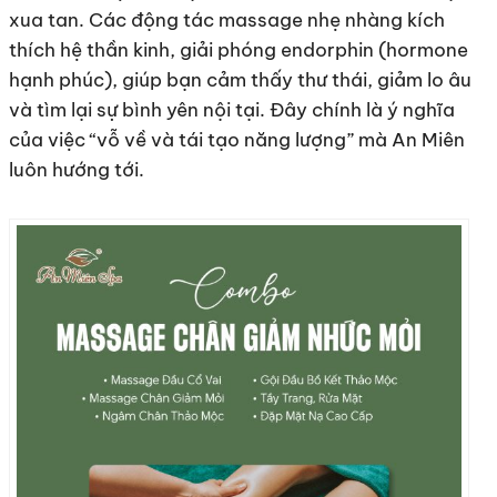
xua tan. Các động tác massage nhẹ nhàng kích
thích hệ thần kinh, giải phóng endorphin (hormone
hạnh phúc), giúp bạn cảm thấy thư thái, giảm lo âu
và tìm lại sự bình yên nội tại. Đây chính là ý nghĩa
của việc “vỗ về và tái tạo năng lượng” mà An Miên
luôn hướng tới.