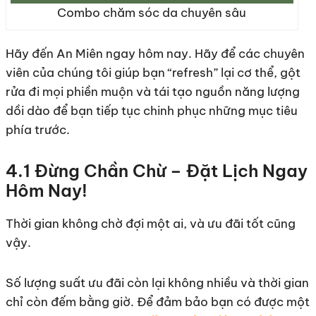
Combo chăm sóc da chuyên sâu
Hãy đến An Miên ngay hôm nay. Hãy để các chuyên
viên của chúng tôi giúp bạn “refresh” lại cơ thể, gột
rửa đi mọi phiền muộn và tái tạo nguồn năng lượng
dồi dào để bạn tiếp tục chinh phục những mục tiêu
phía trước.
4.1 Đừng Chần Chừ – Đặt Lịch Ngay
Hôm Nay!
Thời gian không chờ đợi một ai, và ưu đãi tốt cũng
vậy.
Số lượng suất ưu đãi còn lại không nhiều và thời gian
chỉ còn đếm bằng giờ. Để đảm bảo bạn có được một