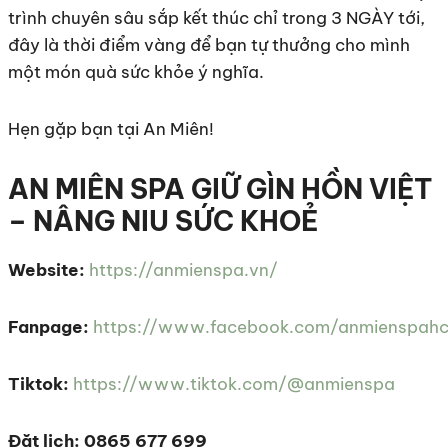
trình chuyên sâu sắp kết thúc chỉ trong 3 NGÀY tới,
đây là thời điểm vàng để bạn tự thưởng cho mình
một món quà sức khỏe ý nghĩa.
Hẹn gặp bạn tại An Miên!
AN MIÊN SPA GIỮ GÌN HỒN VIỆT
– NÂNG NIU SỨC KHOẺ
Website:
https://anmienspa.vn/
Fanpage:
https://www.facebook.com/anmienspah
Tiktok:
https://www.tiktok.com/@anmienspa
Đặt lịch: 0865 677 699