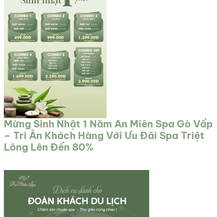
Mừng Sinh Nhật 1 Năm An Miên Spa Gò Vấp
– Tri Ân Khách Hàng Với Ưu Đãi Spa Triệt
Lông Lên Đến 80%