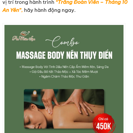
vị trí trong hành trình
“Trăng Đoàn Viên – Tháng 10
An Yên”
,
hãy hành động ngay.