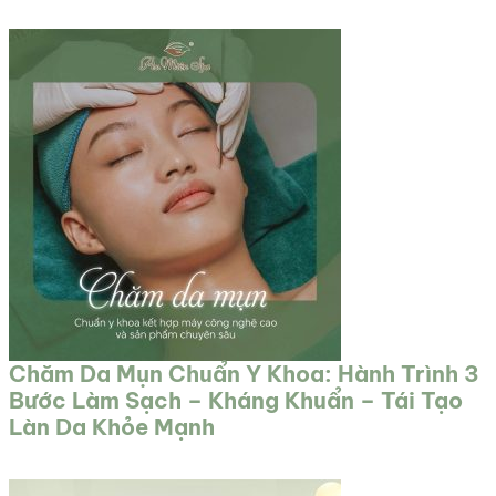
Chăm Da Mụn Chuẩn Y Khoa: Hành Trình 3
Bước Làm Sạch – Kháng Khuẩn – Tái Tạo
Làn Da Khỏe Mạnh