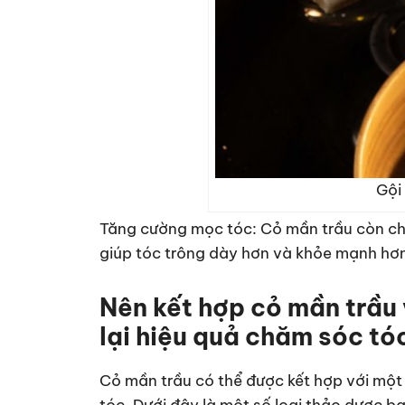
Gội
Tăng cường mọc tóc: Cỏ mần trầu còn chứ
giúp tóc trông dày hơn và khỏe mạnh hơn
Nên kết hợp cỏ mần trầu 
lại hiệu quả chăm sóc tó
Cỏ mần trầu có thể được kết hợp với một
tóc. Dưới đây là một số loại thảo dược bạ