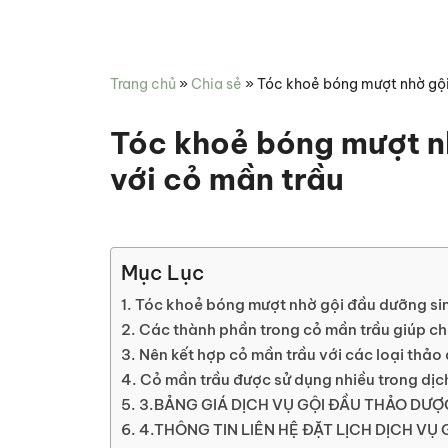
Miên
hợp
Spa
chăm
sóc
Trang chủ
»
Chia sẻ
»
Tóc khoẻ bóng mượt nhờ gội
sức
khỏe
Tóc khoẻ bóng mượt n
với cỏ mần trầu
Mục Lục
Tóc khoẻ bóng mượt nhờ gội đầu dưỡng sin
Các thành phần trong cỏ mần trầu giúp ch
Nên kết hợp cỏ mần trầu với các loại thảo
Cỏ mần trầu được sử dụng nhiều trong dịc
3.BẢNG GIÁ DỊCH VỤ GỘI ĐẦU THẢO DƯỢ
4.THÔNG TIN LIÊN HỆ ĐẶT LỊCH DỊCH VỤ