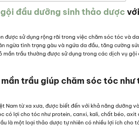
ờ
gội đầu dưỡng sinh thảo dược
với
ên được sử dụng rộng rãi trong việc chăm sóc tóc và da
ăn ngừa tình trạng gàu và ngứa da đầu, tăng cường sứ
cỏ mần trầu thường được sử dụng trong các dịch vụ gội
 mần trầu giúp chăm sóc tóc như 
Việt Nam từ xa xưa, được biết đến với khả năng dưỡng v
có lợi cho tóc như protein, canxi, kali, chất béo, axit
u là một loại thảo dược tự nhiên có nhiều lợi ích cho t