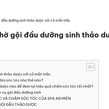
 đầu dưỡng sinh thảo dược với cỏ mần trầu
hờ gội đầu dưỡng sinh thảo d
h thảo dược với cỏ mần trầu
ăm sóc tóc như thế nào?
 dược nào để đem lại hiệu quả chăm sóc tóc tốt nhất?
h vụ gội đầu dưỡng sinh
C VÀ CHĂM SÓC TÓC CỦA SPA AN MIÊN
 GỘI ĐẦU THẢO DƯỢC