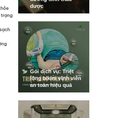
dược
khỏe
 trạng
 sạch
ờng
Gói dịch vụ: Triệt
lông bikini vĩnh viễn
an toàn hiệu quả