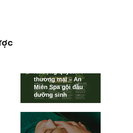
ược
Nhượng quyền
thương mại – An
Miên Spa gội đầu
dưỡng sinh