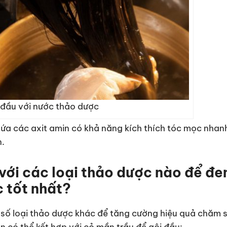
 đầu với nước thảo dược
a các axit amin có khả năng kích thích tóc mọc nhan
.
với các loại thảo dược nào để đ
c tốt nhất?
 số loại thảo dược khác để tăng cường hiệu quả chăm 
n có thể kết hợp với cỏ mần trầu để gội đầu: