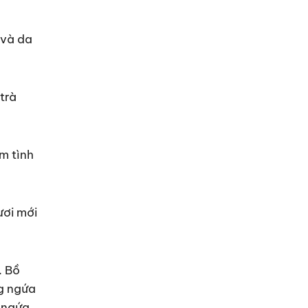
 và da
trà
m tình
ươi mới
. Bồ
ng ngứa
, ngứa