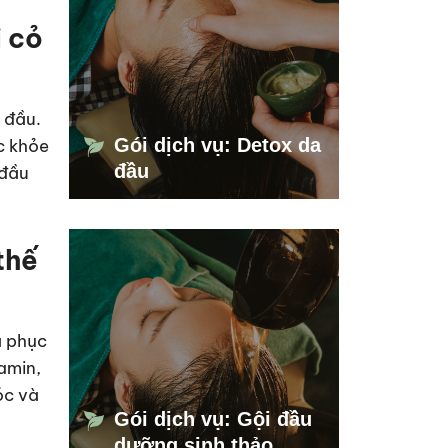
 cỏ
 đầu.
Gói dịch vụ: Detox da
c khỏe
đầu
 đầu
thế
à phục
 amin,
óc và
Gói dịch vụ: Gội đầu
dưỡng sinh thảo