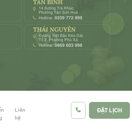
ển
Liên
ĐẶT LỊCH
g
hệ