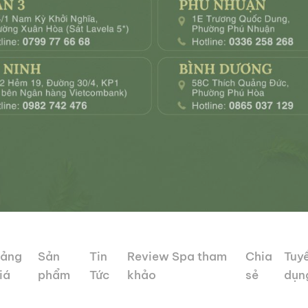
ảng
Sản
Tin
Review Spa tham
Chia
Tuy
iá
phẩm
Tức
khảo
sẻ
dụn