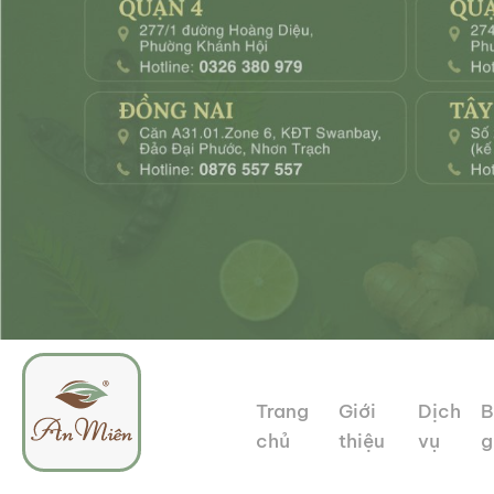
Trang
Giới
Dịch
B
chủ
thiệu
vụ
g
An
Tổ