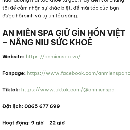
nuôi dưỡng mái tóc khỏe từ gốc. Hãy đến với chúng
tôi để cảm nhận sự khác biệt, để mái tóc của bạn
được hồi sinh và tự tin tỏa sáng.
AN MIÊN SPA GIỮ GÌN HỒN VIỆT
– NÂNG NIU SỨC KHOẺ
Website:
https://anmienspa.vn/
Fanpage:
https://www.facebook.com/anmienspah
Tiktok:
https://www.tiktok.com/@anmienspa
Đặt lịch: 0865 677 699
Hoạt động: 9 giờ – 22 giờ