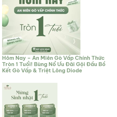
Hôm Nay – An Miên Gò Vấp Chính Thức
Tròn 1 Tuổi! Bùng Nổ Ưu Đãi Gội Đầu Bồ
Kết Gò Vấp & Triệt Lông Diode