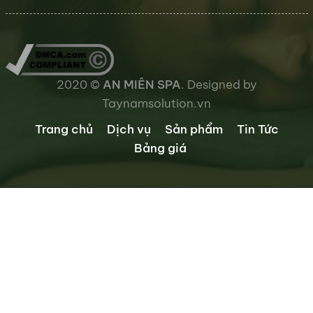
2020 ©
AN MIÊN SPA
. Designed by
Taynamsolution.vn
Trang chủ
Dịch vụ
Sản phẩm
Tin Tức
Bảng giá