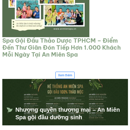
Spa Gội Đầu Thảo Dược TPHCM – Điểm
Đến Thư Giãn Đón Tiếp Hơn 1.000 Khách
Mỗi Ngày Tại An Miên Spa
Xem thêm
Nhượng quyền thương mại – An Miên
Spa gội đầu dưỡng sinh