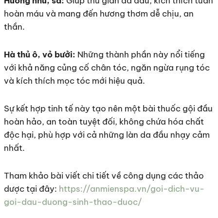
Hương nhu, sả:
Giúp thư giãn da đầu, kích thích tuần
hoàn máu và mang đến hương thơm dễ chịu, an
thần.
Hà thủ ô, vỏ bưởi:
Những thành phần này nổi tiếng
với khả năng củng cố chân tóc, ngăn ngừa rụng tóc
và kích thích mọc tóc mới hiệu quả.
Sự kết hợp tinh tế này tạo nên một bài thuốc gội đầu
hoàn hảo, an toàn tuyệt đối, không chứa hóa chất
độc hại, phù hợp với cả những làn da đầu nhạy cảm
nhất.
Tham khảo bài viết chi tiết về công dụng các thảo
dược tại đây:
https://anmienspa.vn/goi-dich-vu-
goi-dau-duong-sinh-thao-duoc/