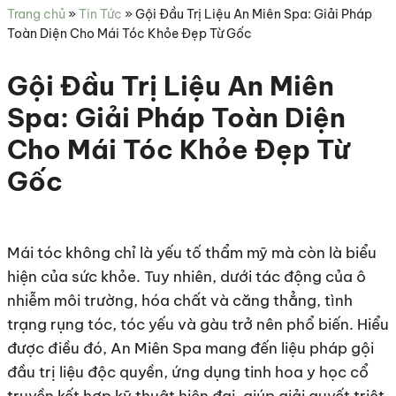
sức
Trang chủ
»
Tin Tức
»
Gội Đầu Trị Liệu An Miên Spa: Giải Pháp
khỏe
Toàn Diện Cho Mái Tóc Khỏe Đẹp Từ Gốc
Gội Đầu Trị Liệu An Miên
Spa: Giải Pháp Toàn Diện
Cho Mái Tóc Khỏe Đẹp Từ
Gốc
Mái tóc không chỉ là yếu tố thẩm mỹ mà còn là biểu
hiện của sức khỏe. Tuy nhiên, dưới tác động của ô
nhiễm môi trường, hóa chất và căng thẳng, tình
trạng rụng tóc, tóc yếu và gàu trở nên phổ biến. Hiểu
được điều đó, An Miên Spa mang đến liệu pháp gội
đầu trị liệu độc quyền, ứng dụng tinh hoa y học cổ