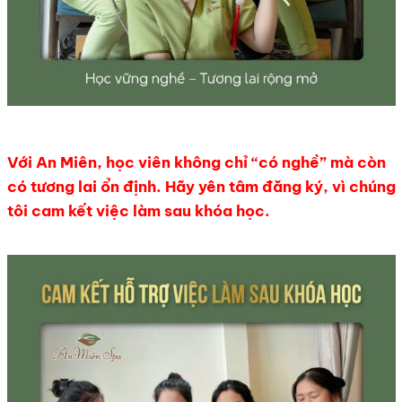
Với An Miên, học viên không chỉ “có nghề” mà còn
có tương lai ổn định. Hãy yên tâm đăng ký, vì chúng
tôi cam kết việc làm sau khóa học.