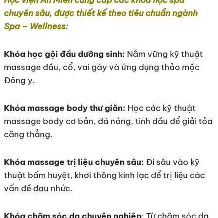
Học viện An Miên cung cấp các khóa học spa
chuyên sâu, được thiết kế theo tiêu chuẩn ngành
Spa – Wellness:
Khóa học gội đầu dưỡng sinh:
Nắm vững kỹ thuật
massage đầu, cổ, vai gáy và ứng dụng thảo mộc
Đông y.
Khóa massage body thư giãn:
Học các kỹ thuật
massage body cơ bản, đá nóng, tinh dầu để giải tỏa
căng thẳng.
Khóa massage trị liệu chuyên sâu:
Đi sâu vào kỹ
thuật bấm huyệt, khơi thông kinh lạc để trị liệu các
vấn đề đau nhức.
Khóa chăm sóc da chuyên nghiệp
: Từ chăm sóc da