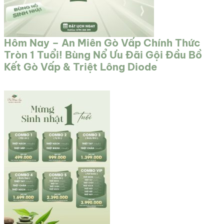
Hôm Nay – An Miên Gò Vấp Chính Thức
Tròn 1 Tuổi! Bùng Nổ Ưu Đãi Gội Đầu Bồ
Kết Gò Vấp & Triệt Lông Diode