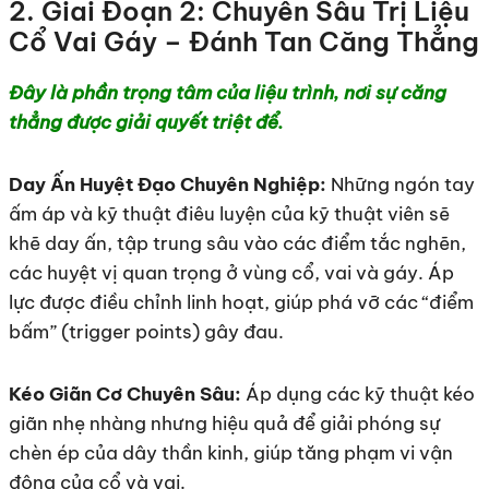
2. Giai Đoạn 2: Chuyên Sâu Trị Liệu
Cổ Vai Gáy – Đánh Tan Căng Thẳng
Đây là phần trọng tâm của liệu trình, nơi sự căng
thẳng được giải quyết triệt để.
Day Ấn Huyệt Đạo Chuyên Nghiệp:
Những ngón tay
ấm áp và kỹ thuật điêu luyện của kỹ thuật viên sẽ
khẽ day ấn, tập trung sâu vào các điểm tắc nghẽn,
các huyệt vị quan trọng ở vùng cổ, vai và gáy. Áp
lực được điều chỉnh linh hoạt, giúp phá vỡ các “điểm
bấm” (trigger points) gây đau.
Kéo Giãn Cơ Chuyên Sâu:
Áp dụng các kỹ thuật kéo
giãn nhẹ nhàng nhưng hiệu quả để giải phóng sự
chèn ép của dây thần kinh, giúp tăng phạm vi vận
động của cổ và vai.