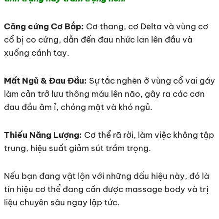
Căng cứng Cơ Bắp:
Cơ thang, cơ Delta và vùng cơ
cổ bị co cứng, dẫn đến đau nhức lan lên đầu và
xuống cánh tay.
Mất Ngủ & Đau Đầu:
Sự tắc nghẽn ở vùng cổ vai gáy
làm cản trở lưu thông máu lên não, gây ra các cơn
đau đầu âm ỉ, chóng mặt và khó ngủ.
Thiếu Năng Lượng:
Cơ thể rã rời, làm việc không tập
trung, hiệu suất giảm sút trầm trọng.
Nếu bạn đang vật lộn với những dấu hiệu này, đó là
tín hiệu cơ thể đang cần được massage body và trị
liệu chuyên sâu ngay lập tức.