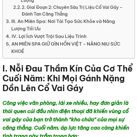
Lượng
2. Giai Đoạn 2: Chuyên Sâu Trị Liệu Cổ Vai Gáy –
Đánh Tan Căng Thẳng
III. An Miên Spa: Nơi Tái Tạo Sức Khỏe và Năng
Lượng Tối Ưu
IV. Lợi Ích Vượt Trội Sau Liệu Trình
AN MIÊN SPA GIỮ GÌN HỒN VIỆT – NÂNG NIU SỨC
KHOẺ
I. Nỗi Đau Thầm Kín Của Cơ Thể
Cuối Năm: Khi Mọi Gánh Nặng
Dồn Lên Cổ Vai Gáy
Công việc văn phòng, lái xe nhiều, hay đơn giản là
thói quen cúi đầu nhìn điện thoại đã khiến vùng cổ
vai gáy của bạn trở thành “kho chứa” của mọi sự
căng thẳng. Cuối năm, áp lực tăng cao càng khiến
tình trạng này trầm trọng hơn: