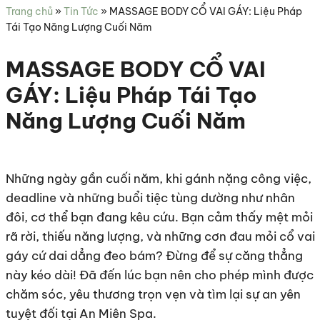
sức
Trang chủ
»
Tin Tức
»
MASSAGE BODY CỔ VAI GÁY: Liệu Pháp
khỏe
Tái Tạo Năng Lượng Cuối Năm
MASSAGE BODY CỔ VAI
GÁY: Liệu Pháp Tái Tạo
Năng Lượng Cuối Năm
Những ngày gần cuối năm, khi gánh nặng công việc,
deadline và những buổi tiệc tùng dường như nhân
đôi, cơ thể bạn đang kêu cứu. Bạn cảm thấy mệt mỏi
rã rời, thiếu năng lượng, và những cơn đau mỏi cổ vai
gáy cứ dai dẳng đeo bám? Đừng để sự căng thẳng
này kéo dài! Đã đến lúc bạn nên cho phép mình được
chăm sóc, yêu thương trọn vẹn và tìm lại sự an yên
tuyệt đối tại An Miên Spa.