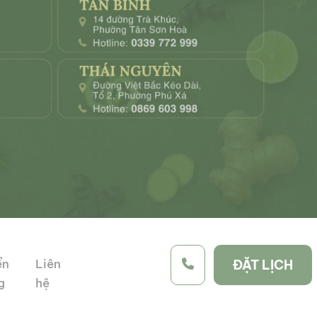
ển
Liên
ĐẶT LỊCH
g
hệ