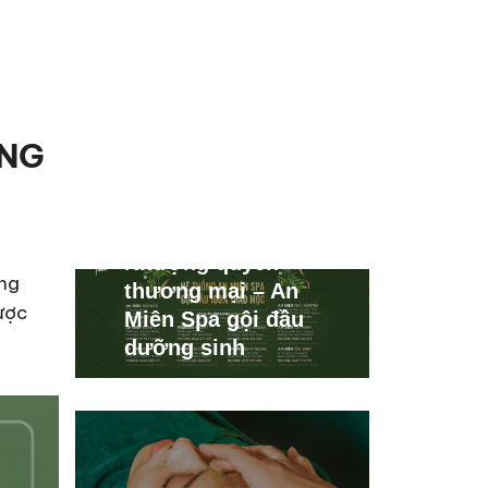
ÂNG
Nhượng quyền
ọng
thương mại – An
ược
Miên Spa gội đầu
dưỡng sinh