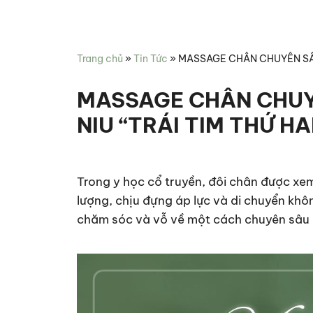
Miên
hợp
Spa
chăm
sóc
Trang chủ
»
Tin Tức
»
MASSAGE CHÂN CHUYÊN SÂU 
sức
khỏe
MASSAGE CHÂN CHUYÊ
NIU “TRÁI TIM THỨ HA
Trong y học cổ truyền, đôi chân được xem
lượng, chịu đựng áp lực và di chuyển kh
chăm sóc và vỗ về một cách chuyên sâu 