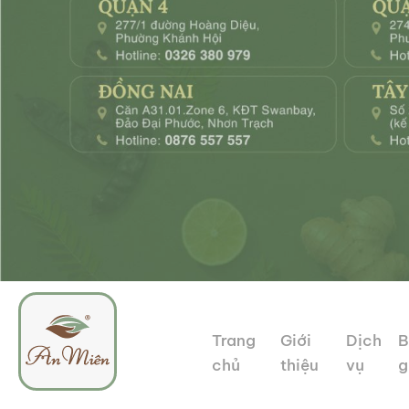
Trang
Giới
Dịch
B
chủ
thiệu
vụ
g
An
Tổ