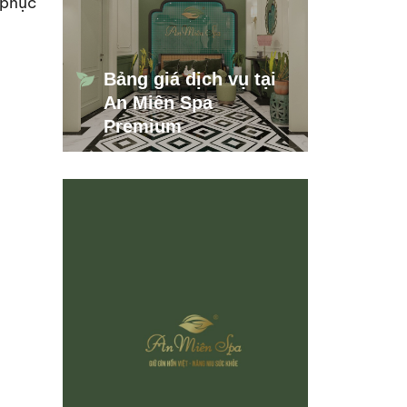
 phục
Bảng giá dịch vụ tại
An Miên Spa
Premium