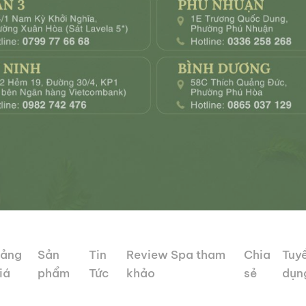
ảng
Sản
Tin
Review Spa tham
Chia
Tuy
iá
phẩm
Tức
khảo
sẻ
dụn