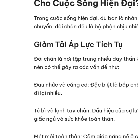
Cho Cuộc Sống Hiện Đại
Trong cuộc sống hiện đại, dù bạn là nhân
chuyển, đôi chân đều là bộ phận chịu nhiề
Giảm Tải Áp Lực Tích Tụ
Đôi chân là nơi tập trung nhiều dây thần
nén có thể gây ra các vấn đề như:
Đau nhức và căng cơ: Đặc biệt là bắp c
đi lại nhiều.
Tê bì và lạnh tay chân: Dấu hiệu của sự 
giấc ngủ và sức khỏe toàn thân.
Mệt mỏi toàn thân: Cảm giác nặng nề ở c