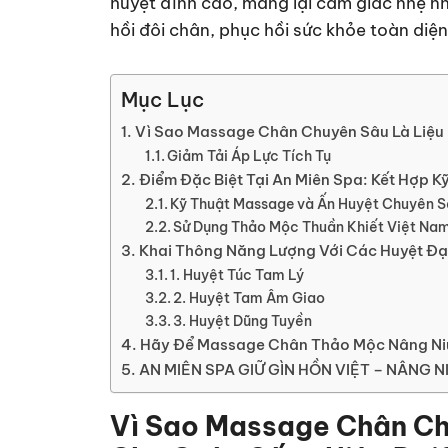
huyệt đỉnh cao, mang lại cảm giác nhẹ nh
hồi đôi chân, phục hồi sức khỏe toàn diện
Mục Lục
Vì Sao Massage Chân Chuyên Sâu Là Liệu
Giảm Tải Áp Lực Tích Tụ
Điểm Đặc Biệt Tại An Miên Spa: Kết Hợp K
Kỹ Thuật Massage và Ấn Huyệt Chuyên 
Sử Dụng Thảo Mộc Thuần Khiết Việt Na
Khai Thông Năng Lượng Với Các Huyệt Đ
1. Huyệt Túc Tam Lý
2. Huyệt Tam Âm Giao
3. Huyệt Dũng Tuyền
Hãy Để Massage Chân Thảo Mộc Nâng Niu
AN MIÊN SPA GIỮ GÌN HỒN VIỆT – NÂNG 
Vì Sao Massage Chân Ch