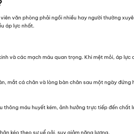
?
 viên văn phòng phải ngồi nhiều hay người thường xuyê
u áp lực nhất.
 kinh và các mạch máu quan trọng. Khi mệt mỏi, áp lực 
hân, mắt cá chân và lòng bàn chân sau một ngày đứng
lưu thông máu huyết kém, ảnh hưởng trực tiếp đến chất 
hân kéo theo sự uể oải, suy giảm năng lượng.