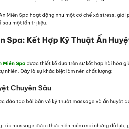
n Miên Spa hoạt động như một cơ chế xả stress, giải
sau một lần trị liệu.
ên Spa: Kết Hợp Kỹ Thuật Ấn Huyệ
 Miên Spa
được thiết kế dựa trên sự kết hợp hài hòa gi
tự nhiên. Đây là sự khác biệt làm nên chất lượng:
yệt Chuyên Sâu
c đào tạo bài bản về kỹ thuật massage và ấn huyệt d
 tác massage được thực hiện mềm mại nhưng đủ lực, 