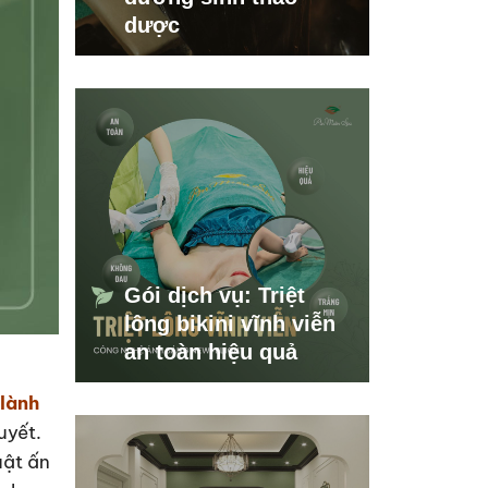
dược
Gói dịch vụ: Triệt
lông bikini vĩnh viễn
an toàn hiệu quả
lành
uyết.
uật ấn