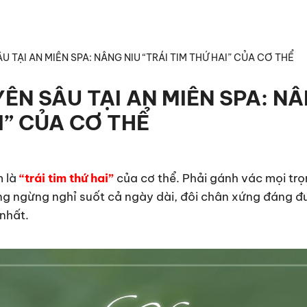
TẠI AN MIÊN SPA: NÂNG NIU “TRÁI TIM THỨ HAI” CỦA CƠ THỂ
N SÂU TẠI AN MIÊN SPA: N
I” CỦA CƠ THỂ
 là
“trái tim thứ hai”
của cơ thể. Phải gánh vác mọi tr
ông ngừng nghỉ suốt cả ngày dài, đôi chân xứng đáng đ
nhất.