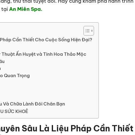
àng, thư thái tuyệt đối. Hãy cùng khám phá hành trình
 tại
An Miên Spa.
 Pháp Cần Thiết Cho Cuộc Sống Hiện Đại?
ỹ Thuật Ấn Huyệt và Tinh Hoa Thảo Mộc
Sâu
m
ạo Quan Trọng
 Và Chữa Lành Đôi Chân Bạn
NIU SỨC KHOẺ
uyên Sâu Là Liệu Pháp Cần Thiết