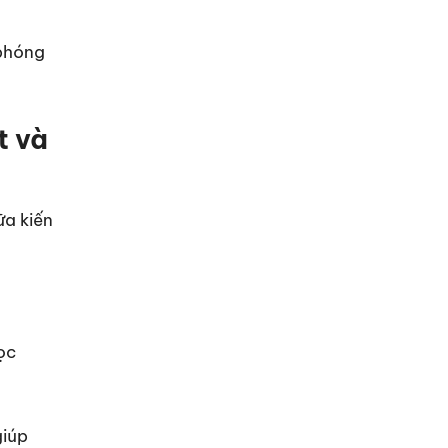
 phóng
t và
ữa kiến
ọc
giúp