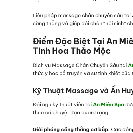
Liệu pháp massage chân chuyên sâu tại A
căng thẳng và giúp đôi chân “hồi sinh” chỉ 
Điểm Đặc Biệt Tại An Mi
Tinh Hoa Thảo Mộc
Dịch vụ Massage Chân Chuyên Sâu tại
An
thức y học cổ truyền và sự tinh khiết của 
Kỹ Thuật Massage và Ấn Hu
Đội ngũ kỹ thuật viên tại
An Miên Spa
đượ
theo các huyệt đạo quan trọng.
Giải phóng căng thẳng cơ bắp:
Các động