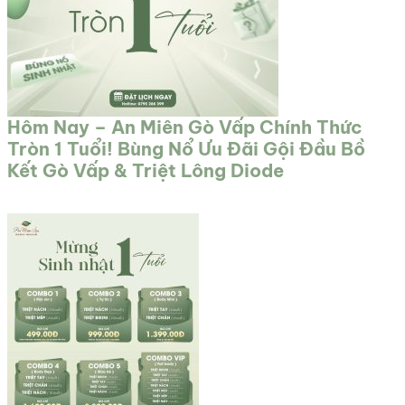
Hôm Nay – An Miên Gò Vấp Chính Thức
Tròn 1 Tuổi! Bùng Nổ Ưu Đãi Gội Đầu Bồ
Kết Gò Vấp & Triệt Lông Diode