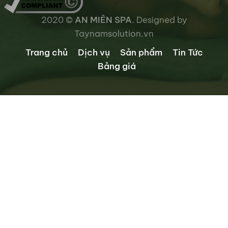
2020 ©
AN MIÊN SPA
. Designed by
Taynamsolution.vn
Trang chủ
Dịch vụ
Sản phẩm
Tin Tức
Bảng giá