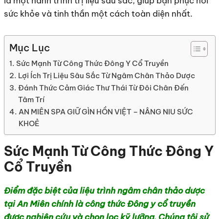
là một hành trình trị liệu sâu sắc, giúp bạn phục hồi
sức khỏe và tinh thần một cách toàn diện nhất.
Mục Lục
Sức Mạnh Từ Công Thức Đông Y Cổ Truyền
Lợi Ích Trị Liệu Sâu Sắc Từ Ngâm Chân Thảo Dược
Đánh Thức Cảm Giác Thư Thái Từ Đôi Chân Đến
Tâm Trí
AN MIÊN SPA GIỮ GÌN HỒN VIỆT – NÂNG NIU SỨC
KHOẺ
Sức Mạnh Từ Công Thức Đông Y
Cổ Truyền
Điểm đặc biệt của liệu trình ngâm chân thảo dược
tại An Miên chính là công thức Đông y cổ truyền
được nghiên cứu và chọn lọc kỹ lưỡng. Chúng tôi sử