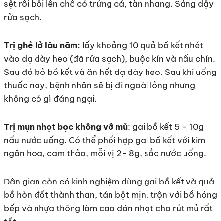
sệt rồi bôi lên chỗ có trứng cá, tàn nhang. Sáng dậy
rửa sạch.
Trị ghẻ lở lâu năm:
lấy khoảng 10 quả bồ kết nhét
vào dạ dày heo (đã rửa sạch), buộc kín và nấu chín.
Sau đó bỏ bồ kết và ăn hết dạ dày heo. Sau khi uống
thuốc này, bệnh nhân sẽ bị đi ngoài lỏng nhưng
không có gì đáng ngại.
Trị mụn nhọt bọc không vỡ mủ
: gai bồ kết 5 – 10g
nấu nước uống. Có thể phối hợp gai bồ kết với kim
ngân hoa, cam thảo, mỗi vị 2- 8g, sắc nước uống.
Dân gian còn có kinh nghiệm dùng gai bồ kết và quả
bồ hòn đốt thành than, tán bột mịn, trộn với bồ hóng
bếp và nhựa thông làm cao dán nhọt cho rút mủ rất