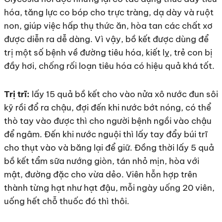
hóa, tăng lực co bóp cho trực tràng, dạ dày và ruột
non, giúp việc hấp thụ thức ăn, hòa tan các chất xơ
được diễn ra dễ dàng. Vì vậy, bồ kết được dùng để
trị một số bệnh về đường tiêu hóa, kiết lỵ, trẻ con bị
đầy hơi, chống rối loạn tiêu hóa có hiệu quả khá tốt.
Trị trĩ:
lấy 15 quả bồ kết cho vào nửa xô nước đun sôi
kỹ rồi đổ ra chậu, đợi đến khi nước bớt nóng, có thể
thò tay vào được thì cho người bệnh ngồi vào chậu
để ngâm. Đến khi nước nguội thì lấy tay đẩy búi trĩ
cho thụt vào và băng lại để giữ. Đồng thời lấy 5 quả
bồ kết tẩm sữa nướng giòn, tán nhỏ mịn, hòa với
mật, đường đặc cho vừa dẻo. Viên hỗn hợp trên
thành từng hạt như hạt đậu, mỗi ngày uống 20 viên,
uống hết chỗ thuốc đó thì thôi.