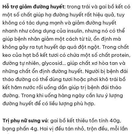
Hỗ trợ giảm đường huyết
: trong trái và gai bồ kết có
một số chất giúp hạ đường huyết rất hiệu quả, tuy
không có tác dụng mạnh và giảm đường huyết
nhanh như công dụng của insulin, nhưng nó có thể
giúp bệnh nhân giảm một cách từ từ, ổn định mà
không gây ra tụt huyết áp quá đột ngột. Trong chất
keo của hạt bồ kết tươi có chứa một số chất protein,
đường tự nhiên, glycosid… giúp chất xơ hòa tan và
những chất ổn định đường huyết. Người bị bệnh đái
tháo đường có thể dùng tươi hoặc phơi khô trái bồ
kết hãm nước rồi uống dần giúp trị bệnh đái tháo
đường. Trong khi uống hàng ngày cần lưu ý lượng
đường huyết để có liều lượng phù hợp.
Trị phụ nữ sưng vú
: gai bồ kết thiêu tồn tính 40g,
bạng phấn 4g. Hai vị đều tán nhỏ, trộn đều, mỗi lần