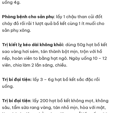
uống 4g.
Phòng bệnh cho sản phụ
: lấy 1 chậu than củi đốt
cháy đỏ rồi rải 1 lượt quả bồ kết cùng 1 ít muối cho
sản phụ xông.
Trị kiết lỵ kéo dài không khỏi:
dùng 50g hạt bồ kết
sao vàng hơi sém, tán thành bột mịn, trộn với hồ
nếp, hoàn viên to bằng hạt ngô. Ngày uống 10 – 12
viên, chia làm 2 lần sáng, chiều.
Trị bí đại tiện:
lấy 3 – 6g hạt bồ kết sắc đặc rồi
uống.
Trị bí đại tiện
: lấy 200 hạt bồ kết không mọt, không
sâu, tẩm sữa rang vàng, tán nhỏ mịn, hòa với mật,