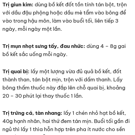
Trị giun kim:
dùng bồ kết đốt tồn tính tán bột, trộn
với dầu đậu phộng hoặc dầu mè tẩm vào bông để
vào trong hậu môn, làm vào buổi tối, liên tiếp 3
ngày, mỗi ngày một lần.
Trị mụn nhọt sưng tấy, đau nhức:
dùng 4 – 8g gai
bồ kết sắc uống mỗi ngày.
Trị quai bị:
lấy một lượng vừa đủ quả bồ kết, đốt
thành than, tán bột mịn, trộn với dấm thanh. Lấy
bông thấm thuốc này đắp lên chỗ quai bị, khoảng
20 – 30 phút lại thay thuốc 1 lần.
Trị trứng cá, tàn nhang:
lấy 1 chén nhỏ hạt bồ kết,
40g hạnh nhân, hai thứ đem tán mịn. Buổi tối gần đi
ngủ thì lấy 1 thìa hỗn hợp trên pha ít nước cho sền