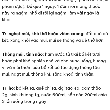
phần rượu). Để qua 1 ngày, 1 đêm rồi mang thuốc
này ra ngậm, nhổ đi rồi lại ngậm, làm vài ngày là
khỏi.
Trị nghẹt mũi, khó thở hoặc viêm xoang:
đốt quả bồ
kết, xông khói vào mũi, mũi sẽ thông và dễ thở hơn.
Thông mũi, tỉnh não
: hãm nước từ trái bồ kết tươi
hoặc phơi khô nghiền nhỏ và pha nước uống, hương
vị và mùi thơm của bồ kết có tác dụng thông tắc
mũi, ngạt mũi, thông khí, sảng khoái tinh thần.
Trị ho
: bồ kết 1g, quế chi 1g, đại táo 4g, cam thảo
2g, sinh khương 1g, nước 600ml, sắc còn 200ml chia
3 lần uống trong ngày.