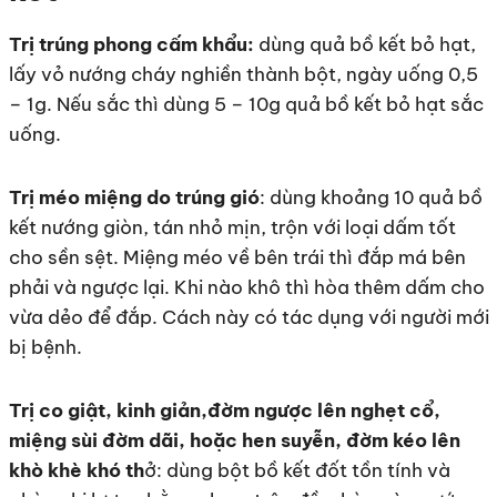
Trị trúng phong cấm khẩu:
dùng quả bồ kết bỏ hạt,
lấy vỏ nướng cháy nghiền thành bột, ngày uống 0,5
– 1g. Nếu sắc thì dùng 5 – 10g quả bồ kết bỏ hạt sắc
uống.
Trị méo miệng do trúng gió
: dùng khoảng 10 quả bồ
kết nướng giòn, tán nhỏ mịn, trộn với loại dấm tốt
cho sền sệt. Miệng méo về bên trái thì đắp má bên
phải và ngược lại. Khi nào khô thì hòa thêm dấm cho
vừa dẻo để đắp. Cách này có tác dụng với người mới
bị bệnh.
Trị co giật, kinh giản,đờm ngược lên nghẹt cổ,
miệng sùi đờm dãi, hoặc hen suyễn, đờm kéo lên
khò khè khó th
ở: dùng bột bồ kết đốt tồn tính và