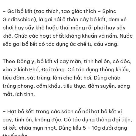
– Gai bồ kết (tạo thích, tạo giác thích – Spina
Gleditschiae), là gai hái ở thân cây bồ kết, đem về
phơi hay sấy khô hoặc thái mỏng rồi phơi hay sấy
khô. Chứa các hoạt chất kháng khuẩn và nấm. Nước
sắc gai bồ kết có tác dụng ức chế tụ cầu vàng.
Theo Đông y, bồ kết vị cay mặn, tính hơi ôn, có độc,
vào 2 kinh Phế, Đại tràng. Có tác dụng thông khiếu,
tiêu đờm, sát trùng; làm cho hắt hơi. Dùng chữa
trúng phong, cấm khẩu, tiêu thực, đờm suyễn, sáng
mắt, ích tinh.
– Hạt bồ kết: trong các sách cổ nói hạt bồ kết vị
cay, tính ôn, không độc. Có tác dụng thông đại tiện,
bí kết, chữa mụn nhọt. Dùng liều 5 – 10g dưới dạng
thuốc sắc.