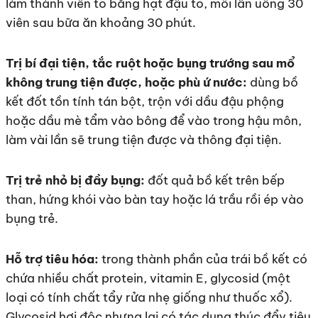
làm thành viên to bằng hạt đậu to, mỗi lần uống 30
viên sau bữa ăn khoảng 30 phút.
Trị bí đại tiện, tắc ruột hoặc bụng trướng sau mổ
không trung tiện được, hoặc phù ứ nước:
dùng bồ
kết đốt tồn tính tán bột, trộn với dầu đậu phộng
hoặc dầu mè tẩm vào bông để vào trong hậu môn,
làm vài lần sẽ trung tiện được và thông đại tiện.
Trị trẻ nhỏ bị đầy bụng:
đốt quả bồ kết trên bếp
than, hứng khói vào bàn tay hoặc lá trầu rồi ép vào
bụng trẻ.
Hỗ trợ tiêu hóa:
trong thành phần của trái bồ kết có
chứa nhiều chất protein, vitamin E, glycosid (một
loại có tính chất tẩy rửa nhẹ giống như thuốc xổ).
Glycosid hơi độc nhưng lại có tác dụng thúc đẩy tiêu