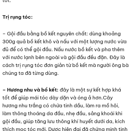
tốt.
Trị rụng tóc:
– Gội đầu bằng bồ kết nguyên chất: dùng khoảng
300g quả bồ kết khô và nấu với một lượng nước vừa
đủ để có thể gội đầu. Nấu nước bồ kết và pha thêm
với nước lạnh bên ngoài và gội đầu đều đặn. Đây là
cách trị rụng tóc đơn giản từ bồ kết mà người ông bà
chúng ta đã từng dùng.
– Hương nhu và bồ kết:
đây là một sự kết hợp khá
tốt để giúp mái tóc dày dặn và óng ả hơn.Cây
hương nhu trắng có chứa tinh dầu, làm ra mồ hôi,
làm thông thoáng da đầu, nhẹ đầu, sảng khoái khi
gội đầu, giúp tăng lưu thông khí huyết dưới da, kích
thích mọc tóc mới. Dược hiện đại đã chứng minh tinh