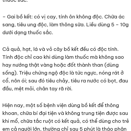
– Gai bồ kết: có vị cay, tính ôn không độc. Chữa ác
sang, tiêu ung độc, làm thông sữa. Liều dùng 5 – 10g
dưới dạng thuốc sắc.
Cả quả, hạt, lá và vỏ cây bồ kết đều có độc tính.
Tính độc chỉ cao khi dùng làm thuốc mà không sao
hay nướng thật vàng hoặc đốt thành than (dùng
sống). Triệu chứng ngộ độc là tức ngực, nóng rát ở
cổ, nôn ói; sau đó tiêu chảy, tiêu ra nước có bọt, đau
đầu, mệt mỏi, chân tay rã rời.
Hiện nay, một số bệnh viện dùng bồ kết để thông
khoan, chữa bí đại tiện và không trung tiện được sau
khi mổ, chữa tắc ruột có kết quả, có thể dùng cho trẻ
em cả người lớn, thường chỉ sau 5 phút là tháo phân