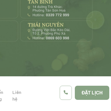
ển
Liên
ĐẶT LỊCH
g
hệ