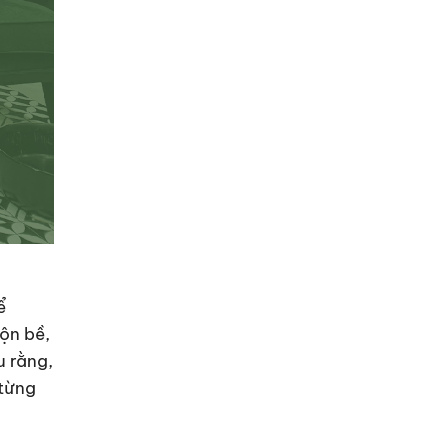
ể
ộn bề,
u rằng,
 từng