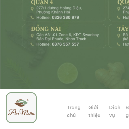
Trang
Giới
Dịch
B
chủ
thiệu
vụ
g
An
Tổ