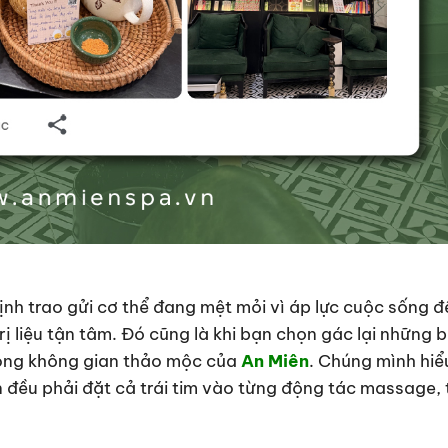
ịnh trao gửi cơ thể đang mệt mỏi vì áp lực cuộc sống đ
ị liệu tận tâm. Đó cũng là khi bạn chọn gác lại những b
trong không gian thảo mộc của
An Miên
. Chúng mình hiể
n đều phải đặt cả trái tim vào từng động tác massage,