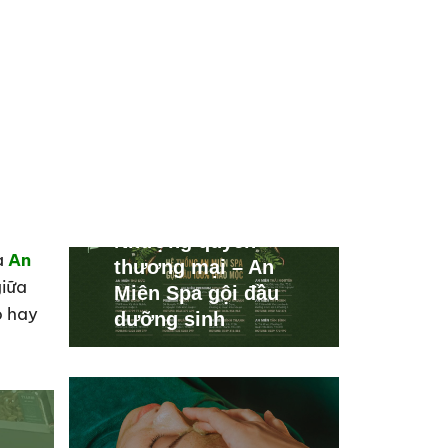
Nhượng quyền
à
An
thương mại – An
iữa
Miên Spa gội đầu
o hay
dưỡng sinh