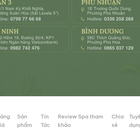
ảng
Sản
Tin
Review Spa tham
Chia
Tuy
iá
phẩm
Tức
khảo
sẻ
dụn