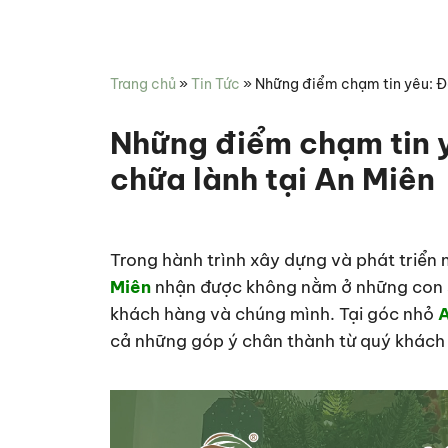
Miên
hợp
Spa
chăm
sóc
Trang chủ
»
Tin Tức
»
Những điểm chạm tin yêu: Độn
sức
khỏe
Những điểm chạm tin y
chữa lành tại An Miên
Trong hành trình xây dựng và phát triển 
Miên
nhận được không nằm ở những con 
khách hàng và chúng mình. Tại góc nhỏ
A
cả những góp ý chân thành từ quý khách 