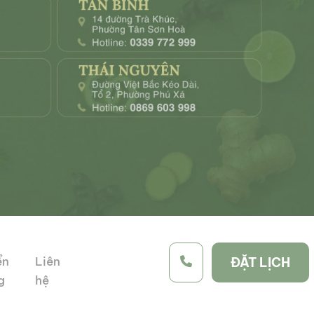
ển
Liên
ĐẶT LỊCH
g
hệ