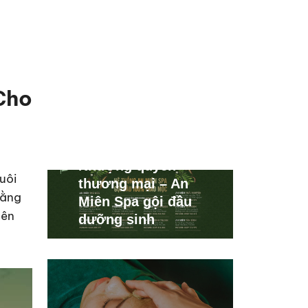
Cho
Nhượng quyền
uôi
thương mại – An
bằng
Miên Spa gội đầu
lên
dưỡng sinh