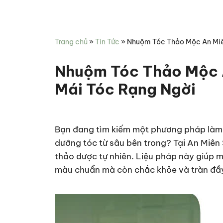
Miên
hợp
Spa
chăm
sóc
Trang chủ
»
Tin Tức
»
Nhuộm Tóc Thảo Mộc An Miê
sức
khỏe
Nhuộm Tóc Thảo Mộc 
Mái Tóc Rạng Ngời
Bạn đang tìm kiếm một phương pháp làm 
dưỡng tóc từ sâu bên trong? Tại An Miên
thảo dược tự nhiên. Liệu pháp này giúp 
màu chuẩn mà còn chắc khỏe và tràn đầy