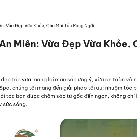
n: Vừa Đẹp Vừa Khỏe, Cho Mái Tóc Rạng Ngời
An Miên: Vừa Đẹp Vừa Khỏe, 
đẹp tóc vừa mang lại màu sắc ưng ý, vừa an toàn và n
 Spa, chúng tôi mang đến giải pháp tối ưu: nhuộm tóc 
mái tóc bạn được chăm sóc từ gốc đến ngọn, không chỉ 
 sức sống.