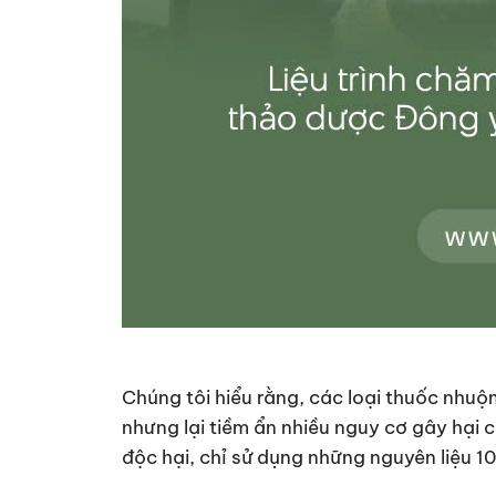
Chúng tôi hiểu rằng, các loại thuốc nhu
nhưng lại tiềm ẩn nhiều nguy cơ gây hại 
độc hại, chỉ sử dụng những nguyên liệu 1