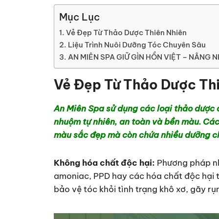
Mục Lục
Vẻ Đẹp Từ Thảo Dược Thiên Nhiên
Liệu Trình Nuôi Dưỡng Tóc Chuyên Sâu
AN MIÊN SPA GIỮ GÌN HỒN VIỆT – NÂNG 
Vẻ Đẹp Từ Thảo Dược Thi
An Miên Spa sử dụng các loại thảo dược 
nhuộm tự nhiên, an toàn và bền màu. Các
màu sắc đẹp mà còn chứa nhiều dưỡng chấ
Không hóa chất độc hại:
Phương pháp nh
amoniac, PPD hay các hóa chất độc hại 
bảo vệ tóc khỏi tình trạng khô xơ, gãy r