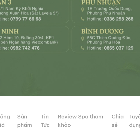
ảng
Sản
Tin
Review Spa tham
Chia
Tuy
iá
phẩm
Tức
khảo
sẻ
dụn