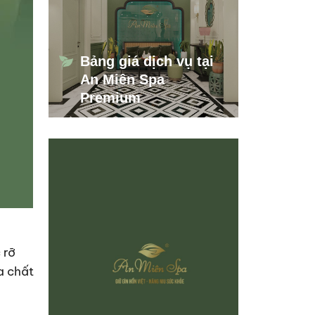
Bảng giá dịch vụ tại
An Miên Spa
Premium
 rỡ
a chất