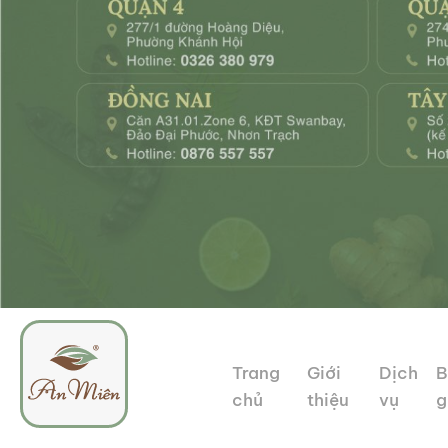
Trang
Giới
Dịch
B
chủ
thiệu
vụ
g
An
Tổ