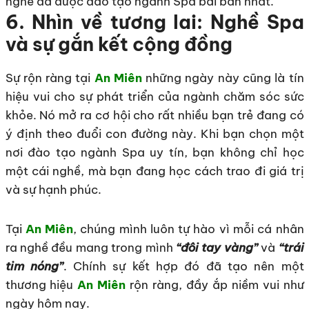
nghề đã được đào tạo ngành Spa bài bản nhất.
6. Nhìn về tương lai: Nghề Spa
và sự gắn kết cộng đồng
Sự rộn ràng tại
An Miên
những ngày này cũng là tín
hiệu vui cho sự phát triển của ngành chăm sóc sức
khỏe. Nó mở ra cơ hội cho rất nhiều bạn trẻ đang có
ý định theo đuổi con đường này. Khi bạn chọn một
nơi đào tạo ngành Spa uy tín, bạn không chỉ học
một cái nghề, mà bạn đang học cách trao đi giá trị
và sự hạnh phúc.
Tại
An Miên
, chúng mình luôn tự hào vì mỗi cá nhân
ra nghề đều mang trong mình
“đôi tay vàng”
và
“trái
tim nóng”
. Chính sự kết hợp đó đã tạo nên một
thương hiệu
An Miên
rộn ràng, đầy ắp niềm vui như
ngày hôm nay.