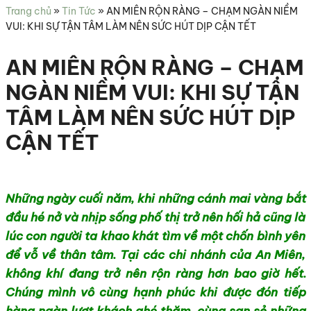
sức
Trang chủ
»
Tin Tức
»
AN MIÊN RỘN RÀNG – CHẠM NGÀN NIỀM
khỏe
VUI: KHI SỰ TẬN TÂM LÀM NÊN SỨC HÚT DỊP CẬN TẾT
AN MIÊN RỘN RÀNG – CHẠM
NGÀN NIỀM VUI: KHI SỰ TẬN
TÂM LÀM NÊN SỨC HÚT DỊP
CẬN TẾT
Những ngày cuối năm, khi những cánh mai vàng bắt
đầu hé nở và nhịp sống phố thị trở nên hối hả cũng là
lúc con người ta khao khát tìm về một chốn bình yên
để vỗ về thân tâm. Tại các chi nhánh của An Miên,
không khí đang trở nên rộn ràng hơn bao giờ hết.
Chúng mình vô cùng hạnh phúc khi được đón tiếp