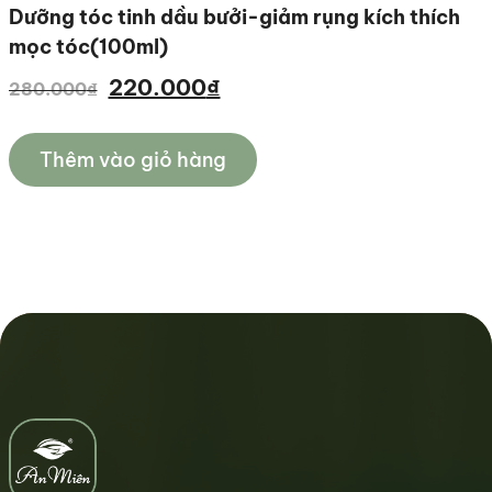
dưỡng tóc tinh dầu bưởi-giảm rụng kích thích
mọc tóc(100ml)
Giá
Giá
220.000
₫
280.000
₫
gốc
hiện
là:
tại
Thêm vào giỏ hàng
280.000₫.
là:
220.000₫.