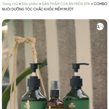
sức
Trang chủ
»
Sản phẩm
»
SẢN PHẨM CỦA AN MIÊN SPA
»
COMBO
khỏe
NUÔI DƯỠNG TÓC CHẮC KHỎE MỀM MƯỢT
🔍