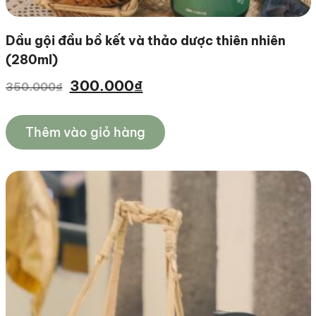
dầu gội đầu bồ kết và thảo dược thiên nhiên
(280ml)
Giá
Giá
300.000
₫
350.000
₫
gốc
hiện
là:
tại
Thêm vào giỏ hàng
350.000₫.
là:
300.000₫.