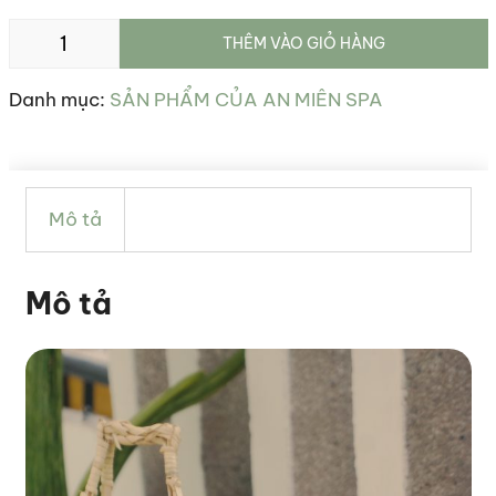
COMBO
THÊM VÀO GIỎ HÀNG
NUÔI
DƯỠNG
Danh mục:
SẢN PHẨM CỦA AN MIÊN SPA
TÓC
CHẮC
KHỎE
MỀM
Mô tả
MƯỢT
số
Mô tả
lượng