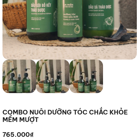
COMBO NUÔI DƯỠNG TÓC CHẮC KHỎE
MỀM MƯỢT
765.000
₫