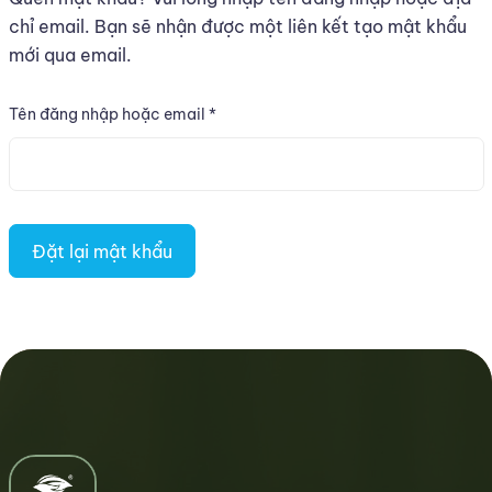
sức
chỉ email. Bạn sẽ nhận được một liên kết tạo mật khẩu
khỏe
mới qua email.
Bắt
Tên đăng nhập hoặc email
*
buộc
Đặt lại mật khẩu