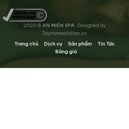
2020 ©
AN MIÊN SPA
. Designed by
Taynamsolution.vn
Trang chủ
Dịch vụ
Sản phẩm
Tin Tức
Bảng giá