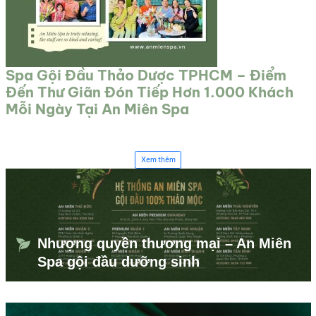
Spa Gội Đầu Thảo Dược TPHCM – Điểm
Đến Thư Giãn Đón Tiếp Hơn 1.000 Khách
Mỗi Ngày Tại An Miên Spa
Xem thêm
Nhượng quyền thương mại – An Miên
Spa gội đầu dưỡng sinh