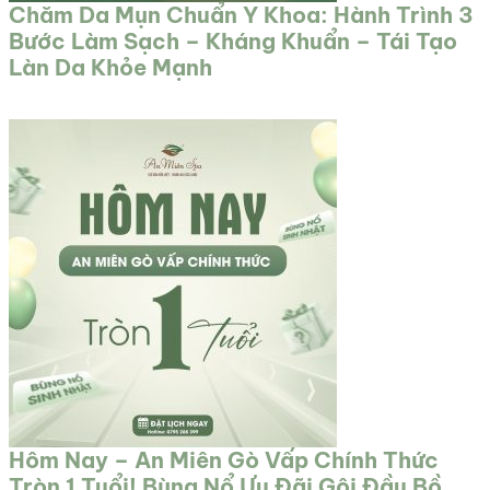
Chăm Da Mụn Chuẩn Y Khoa: Hành Trình 3
Bước Làm Sạch – Kháng Khuẩn – Tái Tạo
Làn Da Khỏe Mạnh
Hôm Nay – An Miên Gò Vấp Chính Thức
Tròn 1 Tuổi! Bùng Nổ Ưu Đãi Gội Đầu Bồ