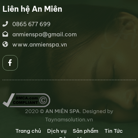
Liên hệ An Miên
0865 677 699
anmienspa@gmail.com
www.anmienspa.vn
2020 ©
AN MIÊN SPA
. Designed by
Taynamsolution.vn
Trang chủ
Dịch vụ
Sản phẩm
Tin Tức