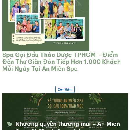
Spa Gội Đầu Thảo Dược TPHCM – Điểm
Đến Thư Giãn Đón Tiếp Hơn 1.000 Khách
Mỗi Ngày Tại An Miên Spa
Xem thêm
Nhượng quyền thương mại – An Miên