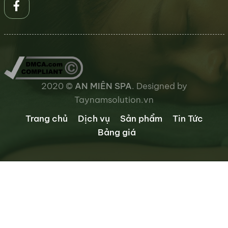
2020 ©
AN MIÊN SPA
. Designed by
Taynamsolution.vn
Trang chủ
Dịch vụ
Sản phẩm
Tin Tức
Bảng giá