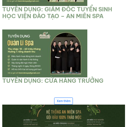
TUYỂN DỤNG: GIÁM ĐỐC TUYỂN SINH
HỌC VIỆN ĐÀO TẠO – AN MIÊN SPA
TUYỂN DỤNG: CỬA HÀNG TRƯỞNG
Xem thêm