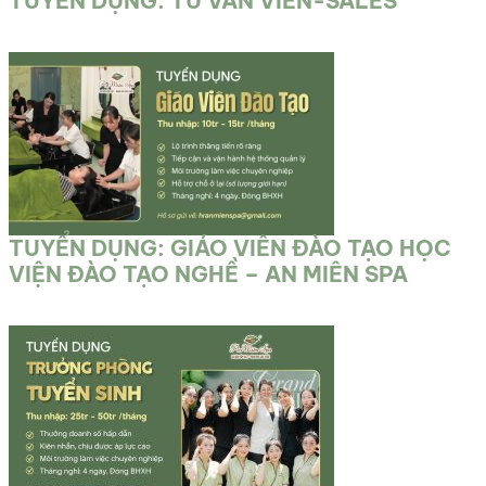
TUYỂN DỤNG: TƯ VẤN VIÊN-SALES
TUYỂN DỤNG: GIÁO VIÊN ĐÀO TẠO HỌC
VIỆN ĐÀO TẠO NGHỀ – AN MIÊN SPA