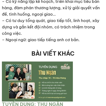
– Có kỹ năng lập kế hoạch, triển khai mục tiêu bán
hàng, đàm phán thương lượng, xử lý giải quyết vấn
đề, tình huống, ngoại giao…
– Có tư duy tổng quát, giao tiếp tốt, linh hoạt, xây
dựng và gắn kết đội nhóm, có trách nhiệm trong
công việc.
– Ngoại ngữ: giao tiếp tiếng anh cơ bản.
BÀI VIẾT KHÁC
TUYỂN DỤNG: THU NGÂN