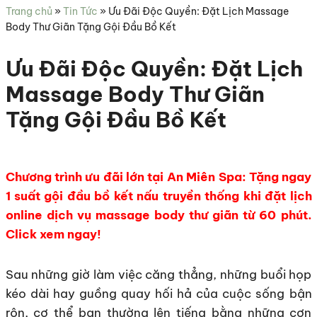
sức
Trang chủ
»
Tin Tức
»
Ưu Đãi Độc Quyền: Đặt Lịch Massage
khỏe
Body Thư Giãn Tặng Gội Đầu Bồ Kết
Ưu Đãi Độc Quyền: Đặt Lịch
Massage Body Thư Giãn
Tặng Gội Đầu Bồ Kết
Chương trình ưu đãi lớn tại An Miên Spa: Tặng ngay
1 suất gội đầu bồ kết nấu truyền thống khi đặt lịch
online dịch vụ massage body thư giãn từ 60 phút.
Click xem ngay!
Sau những giờ làm việc căng thẳng, những buổi họp
kéo dài hay guồng quay hối hả của cuộc sống bận
rộn, cơ thể bạn thường lên tiếng bằng những cơn