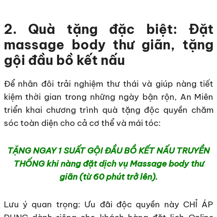
2. Quà tặng đặc biệt: Đặt
massage body thư giãn, tặng
gội đầu bồ kết nấu
Để nhân đôi trải nghiệm thư thái và giúp nàng tiết
kiệm thời gian trong những ngày bận rộn, An Miên
triển khai chương trình quà tặng độc quyền chăm
sóc toàn diện cho cả cơ thể và mái tóc:
TẶNG NGAY 1 SUẤT GỘI ĐẦU BỒ KẾT NẤU TRUYỀN
THỐNG khi nàng đặt dịch vụ Massage body thư
giãn (từ 60 phút trở lên).
Lưu ý quan trọng: Ưu đãi độc quyền này CHỈ ÁP