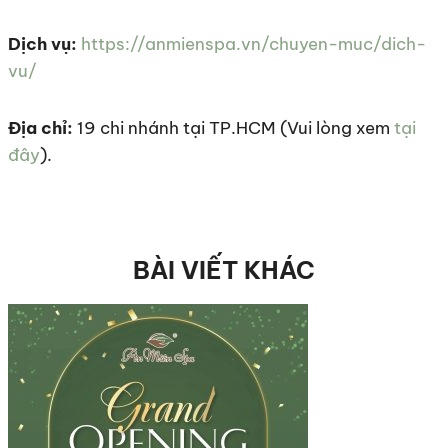
Dịch vụ:
https://anmienspa.vn/chuyen-muc/dich-
vu/
Địa chỉ:
19 chi nhánh tại TP.HCM (Vui lòng xem
tại
đây
).
BÀI VIẾT KHÁC