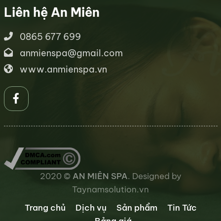
Liên hệ An Miên
0865 677 699
anmienspa@gmail.com
www.anmienspa.vn
2020 ©
AN MIÊN SPA
. Designed by
Taynamsolution.vn
Trang chủ
Dịch vụ
Sản phẩm
Tin Tức