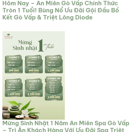
Hôm Nay – An Miên Gò Vấp Chính Thức
Tròn 1 Tuổi! Bùng Nổ Ưu Đãi Gội Đầu Bồ
Kết Gò Vấp & Triệt Lông Diode
Mừng Sinh Nhật 1 Năm An Miên Spa Gò Vấp
– Tri Ân Khách Hàng Với Ưu Đãi Spa Triệt