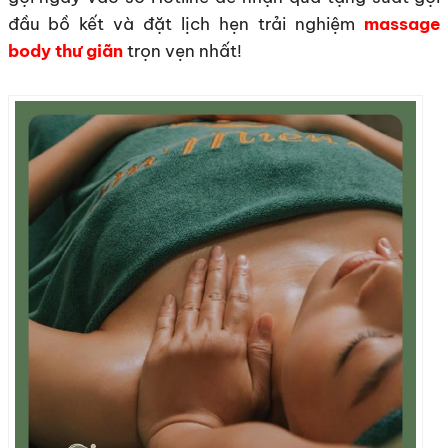
đầu bồ kết và đặt lịch hẹn trải nghiệm
massage
body thư giãn
trọn vẹn nhất!