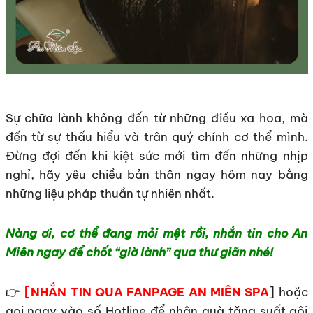
Sự chữa lành không đến từ những điều xa hoa, mà
đến từ sự thấu hiểu và trân quý chính cơ thể mình.
Đừng đợi đến khi kiệt sức mới tìm đến những nhịp
nghỉ, hãy yêu chiều bản thân ngay hôm nay bằng
những liệu pháp thuần tự nhiên nhất.
Nàng ơi, cơ thể đang mỏi mệt rồi, nhắn tin cho An
Miên ngay để chốt “giờ lành” qua thư giãn nhé!
👉
[
NHẮN TIN QUA FANPAGE AN MIÊN SPA
] hoặc
gọi ngay vào số Hotline để nhận quà tặng suất gội