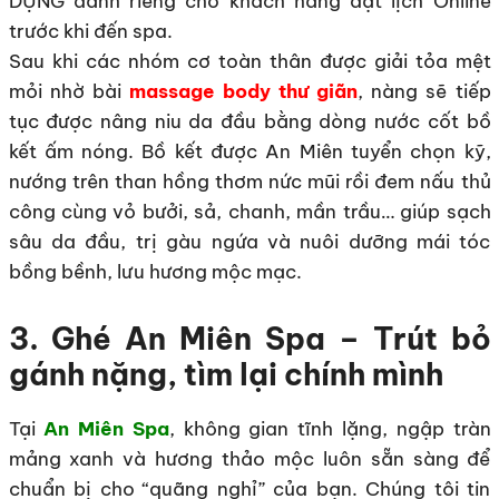
DỤNG dành riêng cho khách hàng đặt lịch Online
trước khi đến spa.
Sau khi các nhóm cơ toàn thân được giải tỏa mệt
mỏi nhờ bài
massage body thư giãn
, nàng sẽ tiếp
tục được nâng niu da đầu bằng dòng nước cốt bồ
kết ấm nóng. Bồ kết được An Miên tuyển chọn kỹ,
nướng trên than hồng thơm nức mũi rồi đem nấu thủ
công cùng vỏ bưởi, sả, chanh, mần trầu… giúp sạch
sâu da đầu, trị gàu ngứa và nuôi dưỡng mái tóc
bồng bềnh, lưu hương mộc mạc.
3. Ghé An Miên Spa – Trút bỏ
gánh nặng, tìm lại chính mình
Tại
An Miên Spa
, không gian tĩnh lặng, ngập tràn
mảng xanh và hương thảo mộc luôn sẵn sàng để
chuẩn bị cho “quãng nghỉ” của bạn. Chúng tôi tin