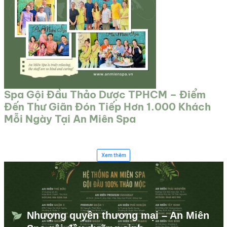
Spa Gội Đầu Thảo Dược TPHCM – Điểm
Đến Thư Giãn Đón Tiếp Hơn 1.000 Khách
Mỗi Ngày Tại An Miên Spa
Xem thêm
Nhượng quyền thương mại – An Miên