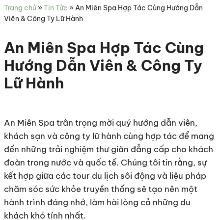
sức
Trang chủ
»
Tin Tức
»
An Miên Spa Hợp Tác Cùng Hướng Dẫn
khỏe
Viên & Công Ty Lữ Hành
An Miên Spa Hợp Tác Cùng
Hướng Dẫn Viên & Công Ty
Lữ Hành
An Miên Spa trân trọng mời quý hướng dẫn viên,
khách sạn và công ty lữ hành cùng hợp tác để mang
đến những trải nghiệm thư giãn đẳng cấp cho khách
đoàn trong nước và quốc tế. Chúng tôi tin rằng, sự
kết hợp giữa các tour du lịch sôi động và liệu pháp
chăm sóc sức khỏe truyền thống sẽ tạo nên một
hành trình đáng nhớ, làm hài lòng cả những du
khách khó tính nhất.