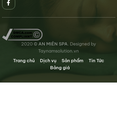
2020 ©
AN MIÊN SPA
. Designed by
Taynamsolution.vn
Trang chủ
Dịch vụ
Sản phẩm
Tin Tức
Bảng giá