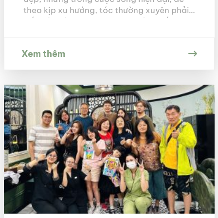
theo kịp xu hướng, tóc thường xuyên phải
tiếp xúc với nhiệt độ cao và hóa chất. An
Miên hiểu rằng, tạo kiểu, nhuộm, uốn… đã
khiến mái […]
Xem thêm