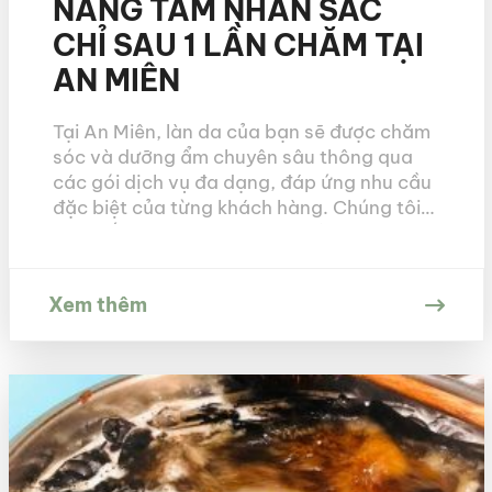
NÂNG TẦM NHAN SẮC
CHỈ SAU 1 LẦN CHĂM TẠI
AN MIÊN
Tại An Miên, làn da của bạn sẽ được chăm
sóc và dưỡng ẩm chuyên sâu thông qua
các gói dịch vụ đa dạng, đáp ứng nhu cầu
đặc biệt của từng khách hàng. Chúng tôi
cam kết giúp bạn tái tạo và cải thiện làn
da chỉ sau 1 liệu trình. Bạn có biết […]
Xem thêm