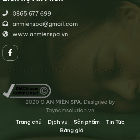
0865 677 699
anmienspa@gmail.com
www.anmienspa.vn
2020 ©
AN MIÊN SPA
. Designed by
Taynamsolution.vn
Trang chủ
Dịch vụ
Sản phẩm
Tin Tức
Bảng giá