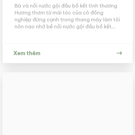
Bà và nồi nước gội đầu bồ kết tình thương
Hương thơm từ mái tóc của cô đồng
nghiệp đứng cạnh trong thang máy làm tôi
nôn nao nhớ bề nồi nước gội đầu bồ kết
của bà. Nhớ sao mùi hương bồ kết tỏa ra
trên mái tóc bà ngày ấy, bà trong kí […]
Xem thêm