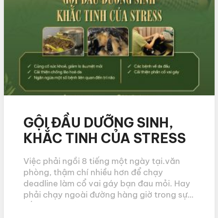
GỘI ĐẦU DƯỠNG SINH,
KHẮC TINH CỦA STRESS
Việc phải ngồi 8 tiếng một ngày tại.văn
phòng, thậm chí nhiều hơn để chạy
deadline làm cổ vai gáy bạn đau mỏi. Hay
phải chạy ngoài đường hàng giờ trong sự
nắng nóng của Sài Gòn làm bạn.mệt mỏi.
Còn công việc nội trợ cứ lặp đi lặp lại hàng