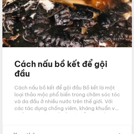
Cách nấu bồ kết để gội
đầu
Cách nấu bồ kết để gội đầu Bồ kết là một
loại thảo mộc phổ biến trong chăm sóc tóc
và da đầu ở nhiều nước trên thế giới. Với
các tác dụng chống viêm, kháng khuẩn và
chống oxy hóa, bồ kết có thể giúp giải
quyết nhiều vấn đề về tóc và da […]