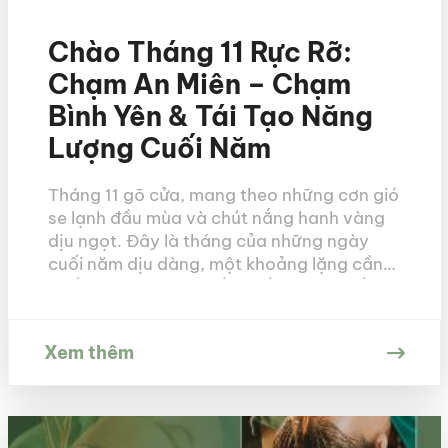
Chào Tháng 11 Rực Rỡ:
Chạm An Miên – Chạm
Bình Yên & Tái Tạo Năng
Lượng Cuối Năm
Tháng 11 gõ cửa, mang theo những cơn gió
se lạnh đầu mùa và chút nắng hanh vàng
dịu ngọt. Đây là tháng của những ngày
cuối năm dịu dàng, một khoảng lặng cần
thiết trước khi nhịp sống hối hả tăng tốc
cho những mục tiêu cuối cùng của năm.
Tháng 11 đến, mang […]
Xem thêm