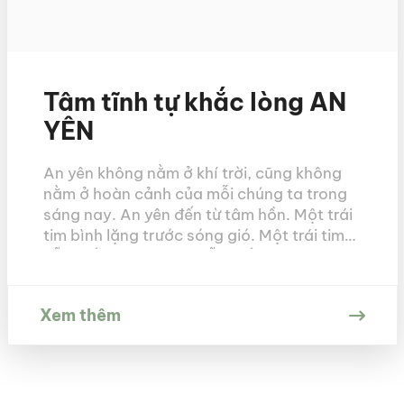
Tâm tĩnh tự khắc lòng AN
YÊN
An yên không nằm ở khí trời, cũng không
nằm ở hoàn cảnh của mỗi chúng ta trong
sáng nay. An yên đến từ tâm hồn. Một trái
tim bình lặng trước sóng gió. Một trái tim
vẫn biết yêu thương, vẫn biết cảm thông
nhưng đã biết lặng im trước thời cuộc.
Không phải […]
Xem thêm