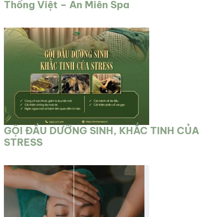
Thống Việt – An Miên Spa
GỘI ĐẦU DƯỠNG SINH, KHẮC TINH CỦA
STRESS