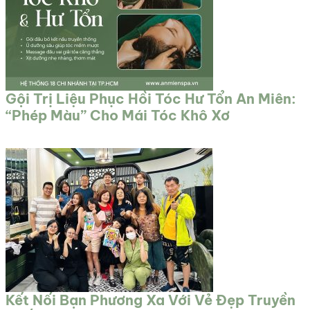
Gội Trị Liệu Phục Hồi Tóc Hư Tổn An Miên:
“Phép Màu” Cho Mái Tóc Khô Xơ
Kết Nối Bạn Phương Xa Với Vẻ Đẹp Truyền