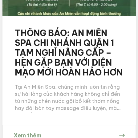
THÔNG BÁO: AN MIÊN
SPA CHI NHÁNH QUẬN 1
TẠM NGHỈ NÂNG CẤP –
HẸN GẶP BẠN VỚI DIỆN
MẠO MỚI HOÀN HẢO HƠN
Tại An Miên Spa, chúng mình luôn tin rằng
sự hài lòng của khách hàng không chỉ đến
từ những chén nước gội bồ kết thơm nồng
hay đôi bàn tay massage điêu luyện, mà
còn đến từ một không gian thư giãn tiện
nghi và chỉn chu nhất. Để hiện thực hóa
cam kết […]
Xem thêm