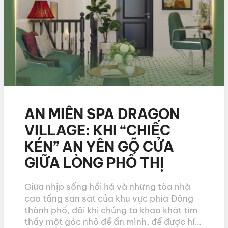
AN MIÊN SPA DRAGON
VILLAGE: KHI “CHIẾC
KÉN” AN YÊN GÕ CỬA
GIỮA LÒNG PHỐ THỊ
Giữa nhịp sống hối hả và những tòa nhà
cao tầng san sát của khu vực phía Đông
thành phố, đôi khi chúng ta khao khát tìm
thấy một góc nhỏ để ẩn mình, để được hít