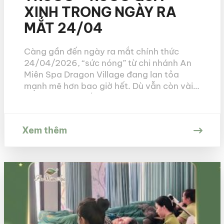
XINH TRONG NGÀY RA
MẮT 24/04
Càng gần đến ngày ra mắt chính thức
24/04/2026, “sức nóng” từ chi nhánh An
Miên Spa Dragon Village đang lan tỏa
mạnh mẽ hơn bao giờ hết. Dù vẫn còn vài
ngày nữa mới đến giờ G, nhưng hộp thư
của chúng mình đã bắt đầu “nổ tung” bởi
những lời hỏi thăm và […]
Xem thêm