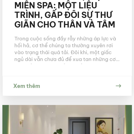
MIÊN SPA: MỘT LIỆU
TRÌNH, GẤP ĐÔI SỰ THƯ
GIÃN CHO THÂN VÀ TÂM
Trong cuộc sống đầy rẫy những áp lực và
hối hả, cơ thể chúng ta thường xuyên rơi
vào trạng thái quá tải. Đôi khi, một giấc
ngủ dài vẫn chưa đủ để xua tan những cơn
đau mỏi vai gáy âm ỉ hay cảm giác nặng
nề trong tâm trí. Đó là lúc bạn […]
Xem thêm