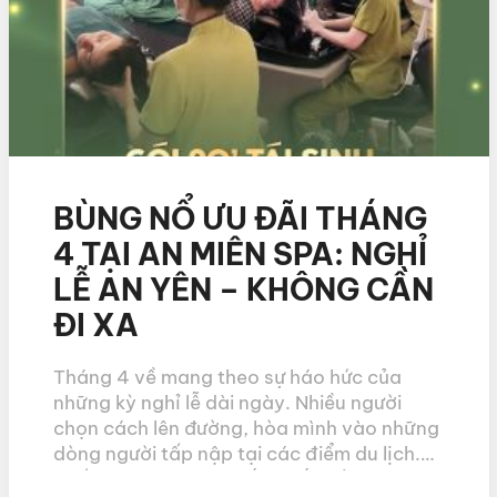
BÙNG NỔ ƯU ĐÃI THÁNG
4 TẠI AN MIÊN SPA: NGHỈ
LỄ AN YÊN – KHÔNG CẦN
ĐI XA
Tháng 4 về mang theo sự háo hức của
những kỳ nghỉ lễ dài ngày. Nhiều người
chọn cách lên đường, hòa mình vào những
dòng người tấp nập tại các điểm du lịch.
Thế nhưng, giữa cái nắng bắt đầu oi ả của