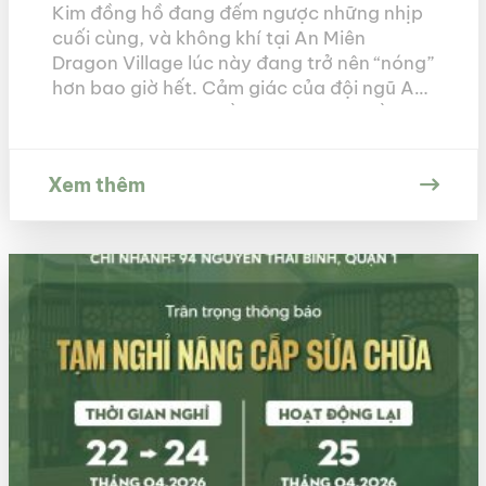
Kim đồng hồ đang đếm ngược những nhịp
cuối cùng, và không khí tại An Miên
Dragon Village lúc này đang trở nên “nóng”
hơn bao giờ hết. Cảm giác của đội ngũ An
Miên hiện tại là sự hồi hộp đan xen niềm
hạnh phúc vỡ òa. Sau bao ngày chờ đợi,
chăm chút […]
Xem thêm