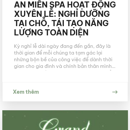
AN MIÊN SPA HOẠT ĐỘNG
XUYÊN LỄ: NGHỈ DƯỠNG
TẠI CHỖ, TÁI TẠO NĂNG
LƯỢNG TOÀN DIỆN
Kỳ nghỉ lễ dài ngày đang đến gần, đây là
thời gian để mỗi chúng ta tạm gác lại
những bộn bề của công việc để dành thời
gian cho gia đình và chính bản thân mình.
Trong khi nhiều người chọn cách di chuyển
đến những vùng đất mới, đối mặt với sự
đông […]
Xem thêm