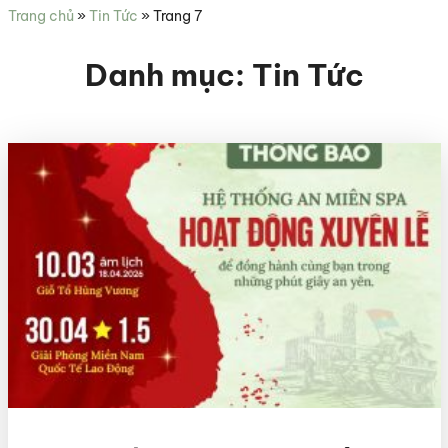
sức
Trang chủ
»
Tin Tức
»
Trang 7
khỏe
Danh mục:
Tin Tức