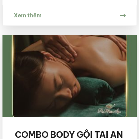
mùa hè, việc chen chúc, chờ đợi đôi khi lại
khiến […]
Xem thêm
COMBO BODY GỘI TẠI AN