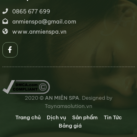
0865 677 699
anmienspa@gmail.com
www.anmienspa.vn
2020 ©
AN MIÊN SPA
. Designed by
Taynamsolution.vn
Trang chủ
Dịch vụ
Sản phẩm
Tin Tức
Bảng giá