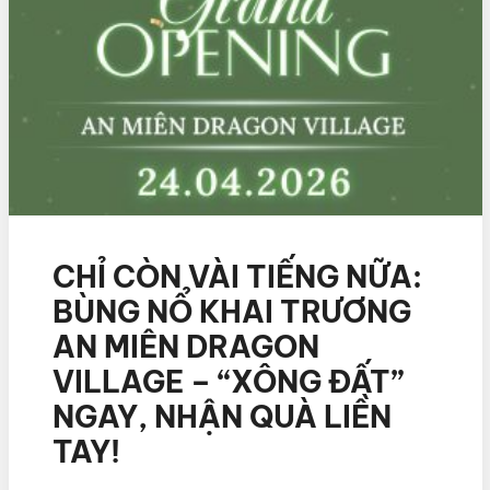
CHỈ CÒN VÀI TIẾNG NỮA:
BÙNG NỔ KHAI TRƯƠNG
AN MIÊN DRAGON
VILLAGE – “XÔNG ĐẤT”
NGAY, NHẬN QUÀ LIỀN
TAY!