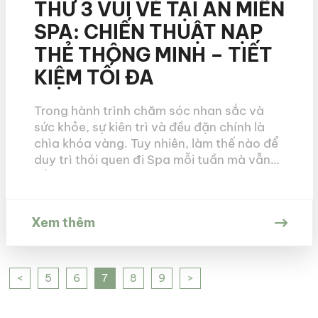
THỨ 3 VUI VẺ TẠI AN MIÊN
SPA: CHIẾN THUẬT NẠP
THẺ THÔNG MINH – TIẾT
KIỆM TỐI ĐA
Trong hành trình chăm sóc nhan sắc và
sức khỏe, sự kiên trì và đều đặn chính là
chìa khóa vàng. Tuy nhiên, làm thế nào để
duy trì thói quen đi Spa mỗi tuần mà vẫn
tối ưu được ngân sách cá nhân? Câu trả lời
nằm ở chương trình đặc biệt dành riêng
[…]
Xem thêm
<
5
6
7
8
9
>