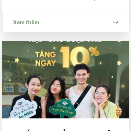
thở bầu không khí mộc mạc và để tâm hồn
được “vỗ về” sau những ngày dài mệt […]
Xem thêm